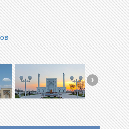
в
тов