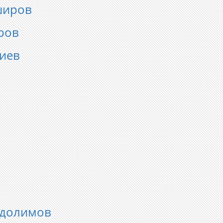
широв
ров
иев
долимов