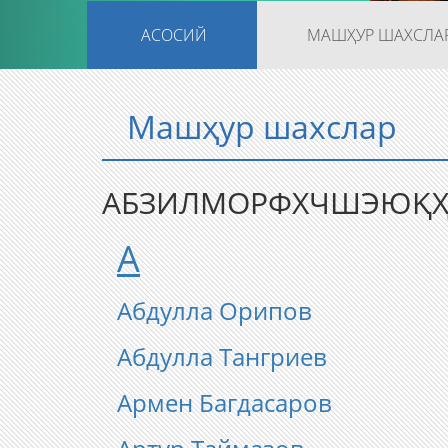
АСОСИЙ
МАШҲУР ШАХСЛА
Машҳур шахслар
А
Б
З
И
Л
М
О
Р
Ф
Х
Ч
Ш
Э
Ю
Қ
А
Абдулла Орипов
Абдулла Тангриев
Армен Багдасаров