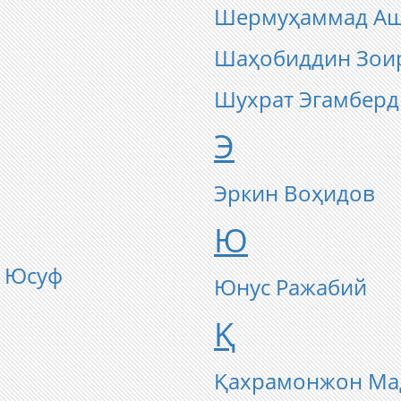
Шермуҳаммад А
Шаҳобиддин Зои
Шухрат Эгамберд
Э
Эркин Воҳидов
Ю
 Юсуф
Юнус Ражабий
Қ
Қахрамонжон Ма