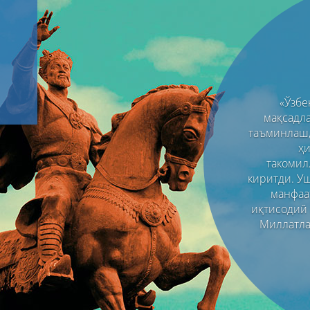
«Ўзб
мақсадл
таъминлаш,
ҳи
такомил
киритди. У
манфаа
иқтисодий
Миллатла