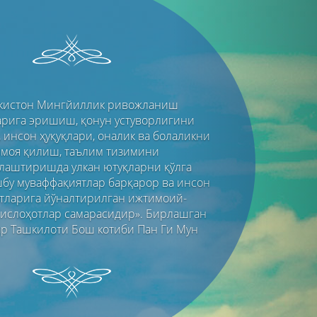
Next
екистон Мингйиллик ривожланиш
арига эришиш, қонун устуворлигини
 инсон ҳуқуқлари, оналик ва болаликни
моя қилиш, таълим тизимини
лаштиришда улкан ютуқларни қўлга
шбу муваффақиятлар барқарор ва инсон
тларига йўналтирилган ижтимоий-
 ислоҳотлар самарасидир». Бирлашган
р Ташкилоти Бош котиби Пан Ги Мун