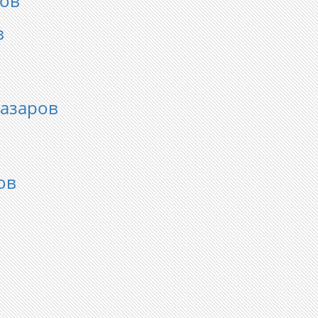
нов
в
азаров
ов