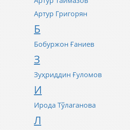
Артур Таймазов
​Артур Григорян
Б
Бобуржон Ғаниев
З
Зуҳриддин Ғуломов
И
Ирода Тўлаганова
Л