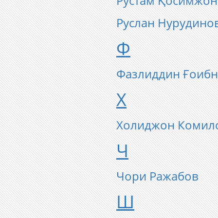
Рустам Қосимжо
Руслан Нурудино
Ф
Фазлиддин Ғоибн
Х
Холиджон Комил
Ч
Чори Ражабов
Ш