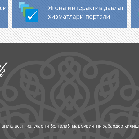
аси
Ягона интерактив давлат
хизматлари портали
k
 аниқласангиз, уларни белгилаб, маъмуриятни хабардор қилиш 