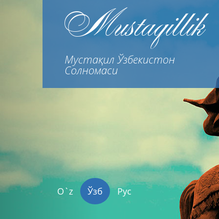
Previous
Mustaqillik
Мустақил Ўзбекистон
Солномаси
O`z
Ўзб
Рус