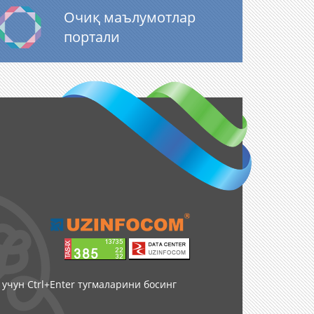
Очиқ маълумотлар
портали
учун Ctrl+Enter тугмаларини босинг