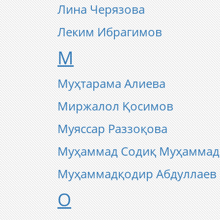
Лина Черязова
Леким Ибрагимов
М
Муҳтарама Алиева
Миржалол Қосимов
Муяссар Раззоқова
Муҳаммад Содиқ Муҳаммад
Муҳаммадқодир Абдуллаев
О