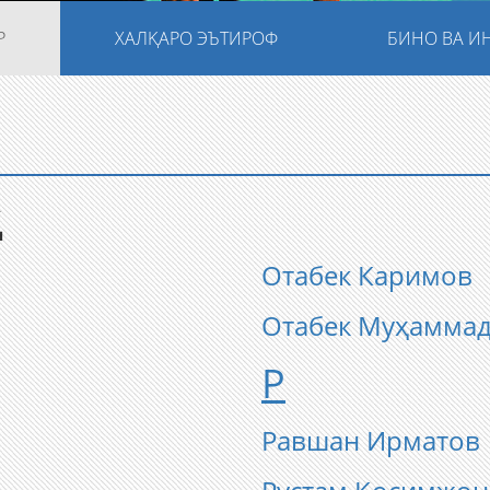
Р
ХАЛҚАРО ЭЪТИРОФ
БИНО ВА И
Ҳ
Отабек Каримов
Отабек Муҳамма
Р
Равшан Ирматов