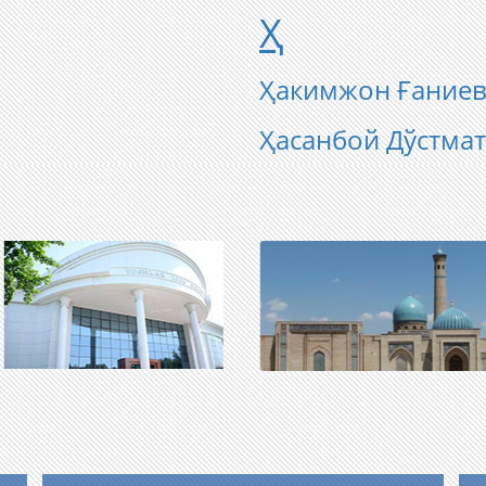
Ҳ
Ҳакимжон Ғание
Ҳасанбой Дўстма