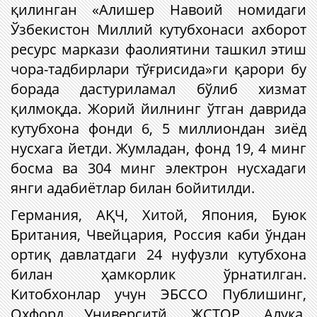
қилинган «Алишер Навоий номидаги
Ўзбекистон Миллий кутубхонаси ахборот
ресурс маркази фаолиятини ташкил этиш
чора-тадбирлари тўғрисида»ги қарори бу
борада дастуриламал бўлиб хизмат
қилмоқда. Жорий йилнинг ўтган даврида
кутубхона фонди 6, 5 миллиондан зиёд
нусхага йетди. Жумладан, фонд 19, 4 минг
босма ва 304 минг электрон нусхадаги
янги адабиётлар билан бойитилди.
Германия, АҚЧ, Хитой, Япония, Буюк
Британия, Чвейцария, Россия каби ўндан
ортиқ давлатдаги 24 нуфузли кутубхона
билан ҳамкорлик ўрнатилган.
Китобхонлар учун ЭБСCО Публишинг,
Охфорд Университй, ЖСТОР, Алука,