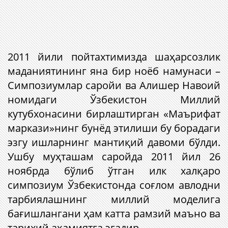
2011 йили пойтахтимизда шаҳарсозлик
маданиятининг яна бир ноёб намунаси –
Симпозиумлар саройи ва Алишер Навоий
номидаги Ўзбекистон Миллий
кутубхонасини бирлаштирган «Маърифат
маркази»нинг бунёд этилиши бу борадаги
эзгу ишларнинг мантиқий давоми бўлди.
Ушбу муҳташам саройда 2011 йил 26
ноябрда бўлиб ўтган илк халқаро
симпозиум Ўзбекистонда соғлом авлодни
тарбиялашнинг миллий моделига
бағишлангани ҳам катта рамзий маъно ва
тарихий аҳамиятга эгадир.