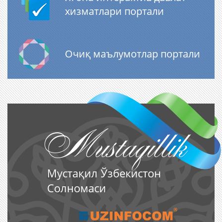
хизматлари портали
Очиқ маълумотлар портали
Mustaqillik
Мустақил Ўзбекистон
Солномаси