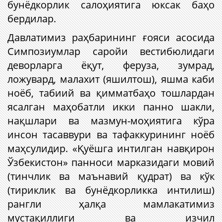
бунёдкорлик салоҳиятига юксак баҳо
бердилар.
Давлатимиз раҳбарининг ғояси асосида
Симпозиумлар саройи вестибюлидаги
деворларга ёқут, феруза, зумрад,
ложувард, малахит (яшилтош), яшма каби
ноёб, табиий ва қимматбаҳо тошлардан
ясалган маҳобатли икки панно шакли,
нақшлари ва мазмун-моҳиятига кўра
инсон тасаввури ва тафаккурининг ноёб
маҳсулидир. «Қуёшга интилган навқирон
Ўзбекистон» панноси марказидаги мовий
(тинчлик ва маънавий қудрат) ва кўк
(тириклик ва бунёдкорликка интилиш)
рангли ҳалқа мамлакатимиз
мустақиллиги ва изчил