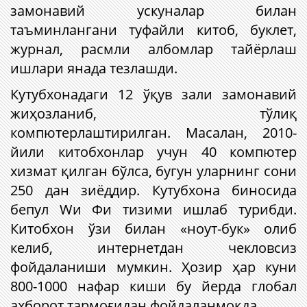
замонавий ускуналар билан
таъминлангани туфайли китоб, буклет,
журнал, расмли албомлар тайёрлаш
ишлари янада тезлашди.
Кутубхонадаги 12 ўқув зали замонавий
жиҳозланиб, тўлиқ
компютерлаштирилган. Масалан, 2010-
йили китобхонлар учун 40 компютер
хизмат қилган бўлса, бугун уларнинг сони
250 дан зиёддир. Кутубхона биносида
бепул Wи Фи тизими ишлаб турибди.
Китобхон ўзи билан «ноут-бук» олиб
келиб, интернетдан чекловсиз
фойдаланиши мумкин. Ҳозир ҳар куни
800-1000 нафар киши бу йерда глобал
ахборот тармоғидан фойдаланмоқда.