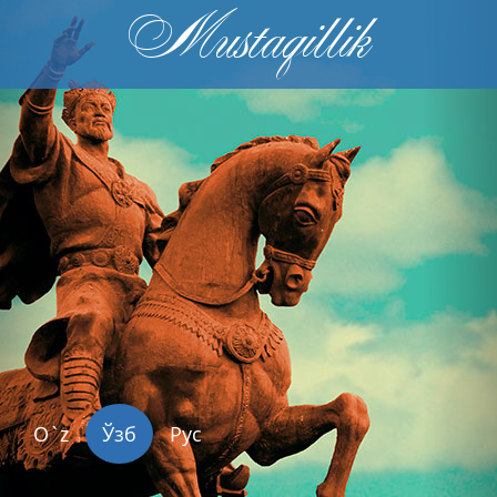
Mustaqillik
Previous
Nex
O`z
Ўзб
Рус