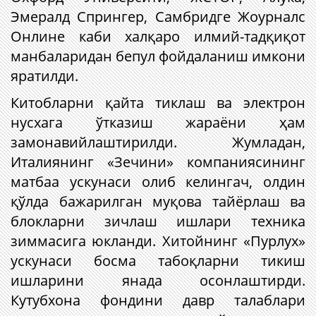
Эмералд Спрингер, Cамбридге Жоурналс
Онлине каби халқаро илмий-тадқиқот
манбаларидан бепул фойдаланиш имкони
яратилди.
Китобларни қайта тиклаш ва электрон
нусхага ўтказиш жараёни ҳам
замонавийлаштирилди. Жумладан,
Италиянинг «Зечини» компаниясининг
матбаа ускунаси олиб келингач, олдин
қўлда бажарилган муқова тайёрлаш ва
блокларни зичлаш ишлари техника
зиммасига юкланди. Хитойнинг «Пурлух»
ускунаси босма табоқларни тикиш
ишларини янада осонлаштирди.
Кутубхона фондини давр талаблари