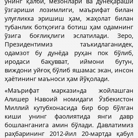
унинг қалби, мезонлари ва дунёқараши
ўзгариши лозимлиги, маърифат билан
улуғликка эришиш ҳам, жаҳолат билан
тубанлик ботқоғига ботиш ҳам одамнинг
ўзига боғлиқлиги эслатилади. Зеро,
Президентимиз таъкидлаганидек,
одамзот бу дунёда руҳан пок бўлиб,
иродаси бақувват, иймони бутун,
виждони уйғоқ бўлиб яшамас экан, инсон
ҳаётининг маъноси ҳам йўқолади.
«Маърифат маркази»да жойлашган
Алишер Навоий номидаги Ўзбекистон
Миллий кутубхонасида бир бор бўлган
киши унинг фаолиятида янги давр
бошланганига амин бўлади. Давлатимиз
раҳбарининг 2012-йил 20-мартда қабул