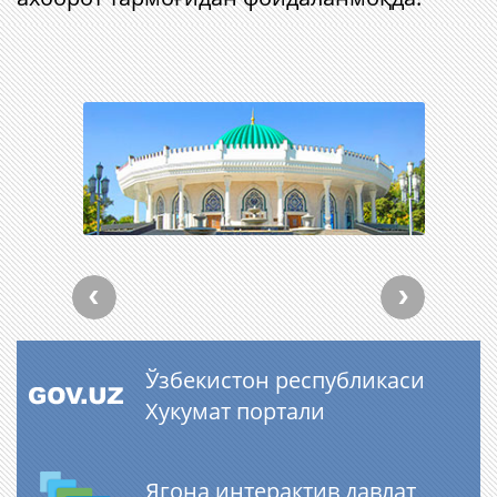
Ўзбекистон республикаси
Хукумат портали
Ягона интерактив давлат