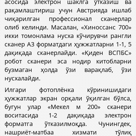
асосида электрон шаклга ўтказиш ва
рақамлаштириш учун Австрияда ишлаб
чиқарилган профессионал сканерлар
олиб келинди. Масалан, «Хиносcанс 700»
икки томонлама нусха кўчирувчи рангли
сканер А3 форматдаги ҳужжатларни 1-1, 5
дақиқада сканерлайди. «Қиден ВСПБС»
робот сканери эса нодир китобларни
бузмаган ҳолда ўзи варақлаб, ўзи
нусхалайди.
Илгари фотоплёнка кўринишидаги
ҳужжатлар экран орқали ўқилган бўлса,
бугун улар «Мекел м 200» сканери
воситасида 1-2 дақиқада электрон
форматга ўтказилмоқда. Чунингдек,
нашриёт-матбаа хизмати тўлиқ