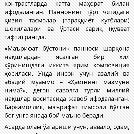
контрастларда катта маҳорат билан
ифодаланган. Паннонинг тўрт четидаги
қизил тасмалар (тараққиёт қутблари)
шокилалари ва ўртаси сариқ (қувват
тафти) рангда.
«Маърифат бўстони» панноси шарқона
нақшлардан ясалган бир хил
кўринишдаги иккита ярим композиция
ҳосиласи. Унда инсон учун азалий ва
абадий муаммо – «Ҳаётнинг мазмуни
нима?», деган саволга турли миллий
нақшлар воситасида жавоб ифодаланган.
Баркамоллик, маърифат тимсоли бўлган
боғ унга янада бой маъно беради.
Асарда олам ўзгариши учун, аввало, одам,