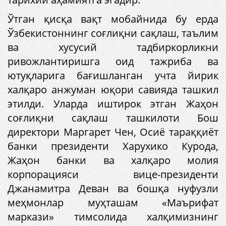
Ўтган қисқа вақт мобайнида бу ерда
Ўзбекистоннинг соғлиқни сақлаш, таълим
ва хусусий тадбиркорликни
ривожлантиришга оид тажриба ва
ютуқларига бағишланган учта йирик
халқаро анжуман юқори савияда ташкил
этилди. Уларда иштирок этган Жаҳон
соғлиқни сақлаш ташкилоти Бош
директори Маргарет Чен, Осиё тараққиёт
банки президенти Харухико Курода,
Жаҳон банки ва халқаро молия
корпорацияси вице-президенти
Джанамитра Деван ва бошқа нуфузли
меҳмонлар муҳташам «Маърифат
маркази» тимсолида халқимизнинг