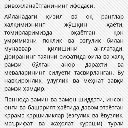
ривожланаётганининг ифодаси.
Айланадаги қизил ва оқ ранглар
халқимизнинг жўшқин ҳаёти,
томирларимизда оқаётган қон
умримизни поклик ва эзгулик билан
мунаввар қилишини англатади.
Доиранинг таянчи сифатида оила ва халқ
рамзи бўлган анор дарахти ва
меваларининг силуети тасвирланган. Бу
навқиронлик, улуғлик ва меҳнат завқи
рамзи ҳамдир.
Паннода замин ва замон шиддати, инсон
онги ва башарият ҳаётида давом этаётган
қарама-қаршиликлар (езгулик ва ёвузлик,
маърифат ва жаҳолат кураши) турли