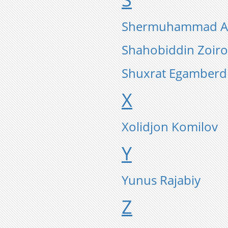
Shermuhammad As
Shahobiddin Zoiro
Shuxrat Egamberd
X
Xolidjon Komilov
Y
Yunus Rajabiy
Z