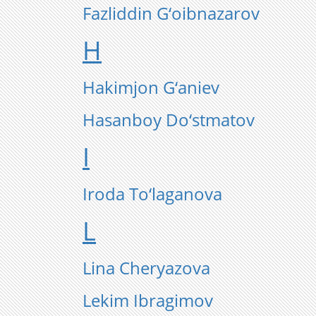
Fazliddin G‘oibnazarov
H
Hakimjon G‘aniev
Hasanboy Do‘stmatov
I
Iroda To‘laganova
L
Lina Cheryazova
Lekim Ibragimov