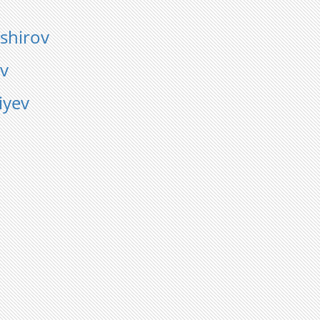
hirov
v
iyev