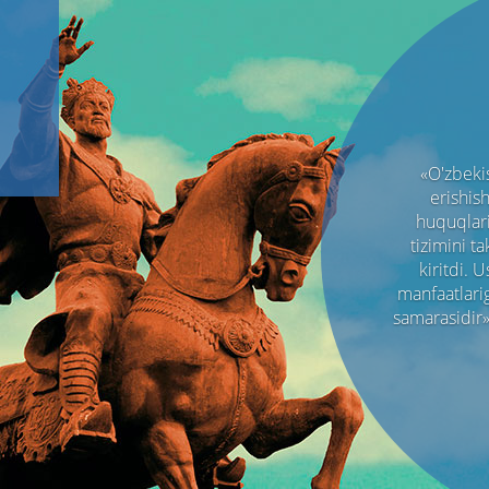
«O'zbekis
erishish
huquqlari,
tizimini t
kiritdi. 
manfaatlariga
samarasidir».