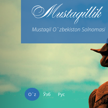
Previous
Mustaqillik
Mustaqil O`zbekiston Solnomasi
O`z
Ўзб
Рус