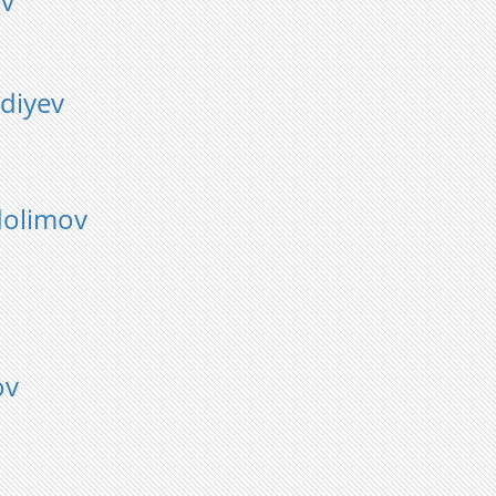
ov
diyev
olimov
ov