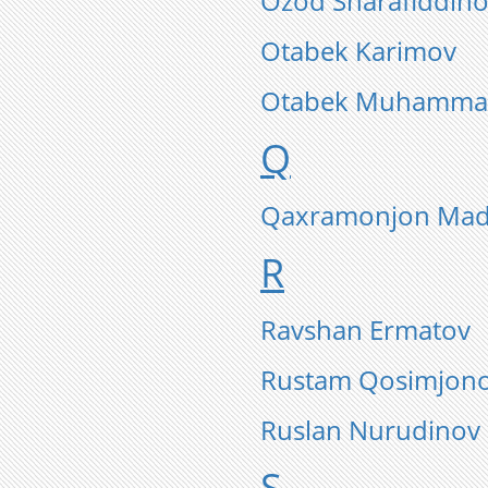
Ozod Sharafiddin
Otabek Karimov
Otabek Muhamma
Q
Qaxramonjon Mad
R
Ravshan Ermatov
Rustam Qosimjon
Ruslan Nurudinov
S