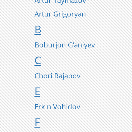
Artur Taymazov
​Artur Grigoryan
B
Boburjon G‘aniyev
C
Chori Rajabov
E
Erkin Vohidov
F