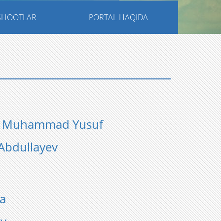
NSHOOTLAR
PORTAL HAQIDA
 Muhammad Yusuf
bdullayev
a