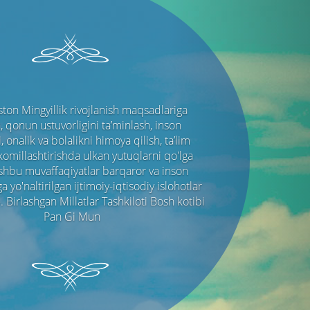
Next
ton Mingyillik rivojlanish maqsadlariga
, qonun ustuvorligini ta’minlash, inson
 onalik va bolalikni himoya qilish, ta’lim
akomillashtirishda ulkan yutuqlarni qo'lga
Ushbu muvaffaqiyatlar barqaror va inson
 yo'naltirilgan ijtimoiy-iqtisodiy islohotlar
 Birlashgan Millatlar Tashkiloti Bosh kotibi
Pan Gi Mun