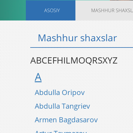
ASOSIY
MASHHUR SHAXSL
Mashhur shaxslar
A
B
C
E
F
H
I
L
M
O
Q
R
S
X
Y
Z
A
Abdulla Oripov
Abdulla Tangriev
Armen Bagdasarov