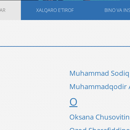
AR
XALQARO E'TIROF
BINO VA I
Muhammad Sodiq
Muhammadqodir A
O
Oksana Chusovitin