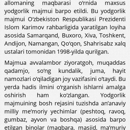
allomaning maqbarasi o‘rnida maxsus
yodgorlik majmui barpo etildi. Bu yodgorlik
majmui O‘zbekiston Respublikasi Prezidenti
Islom Karimov rahbarligida yaratilgan loyiha
asosida Samarqand, Buxoro, Xiva, Toshkent,
Andijon, Namangan, Qo‘qon, Shahrisabz xalq
ustalari tomonidan 1998-yilda qurilgan.
Majmua avvalambor ziyoratgoh, muqaddas
qadamjo, so‘ng kundalik, juma, hayit
namozlari o‘qiladigan joy vazifasini o‘taydi. Bu
yerda hadis ilmini o‘rganish ishlarni amalga
oshirish ham ko‘zlangan. Yodgorlik
majmuining bosh rejasini tuzishda an’anaviy
milliy me’moriy yechimlar (peshtoq, ravoq,
gumbaz, ayvon va boshqa) asosida barpo
etilgan binolar (maqbara, masjid, ma’muriy