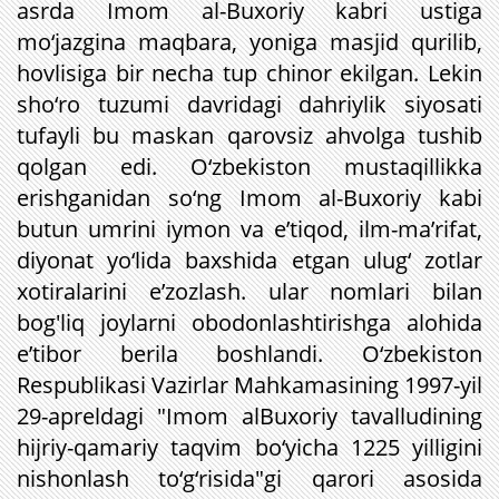
asrda Imom al-Buxoriy kabri ustiga
mo‘jazgina maqbara, yoniga masjid qurilib,
hovlisiga bir necha tup chinor ekilgan. Lekin
sho‘ro tuzumi davridagi dahriylik siyosati
tufayli bu maskan qarovsiz ahvolga tushib
qolgan edi. O‘zbekiston mustaqillikka
erishganidan so‘ng Imom al-Buxoriy kabi
butun umrini iymon va e’tiqod, ilm-ma’rifat,
diyonat yo‘lida baxshida etgan ulug‘ zotlar
xotiralarini e’zozlash. ular nomlari bilan
bog'liq joylarni obodonlashtirishga alohida
e’tibor berila boshlandi. O‘zbekiston
Respublikasi Vazirlar Mahkamasining 1997-yil
29-apreldagi "Imom alBuxoriy tavalludining
hijriy-qamariy taqvim bo‘yicha 1225 yilligini
nishonlash to‘g‘risida"gi qarori asosida