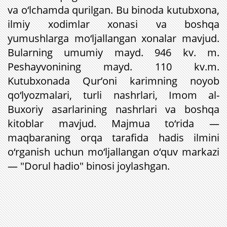
va o‘lchamda qurilgan. Bu binoda kutubxona,
ilmiy xodimlar xonasi va boshqa
yumushlarga mo‘ljallangan xonalar mavjud.
Bularning umumiy mayd. 946 kv. m.
Peshayvonining mayd. 110 kv.m.
Kutubxonada Qur’oni karimning noyob
qo‘lyozmalari, turli nashrlari, Imom al-
Buxoriy asarlarining nashrlari va boshqa
kitoblar mavjud. Majmua to‘rida —
maqbaraning orqa tarafida hadis ilmini
o‘rganish uchun mo‘ljallangan o‘quv markazi
— "Dorul hadio" binosi joylashgan.