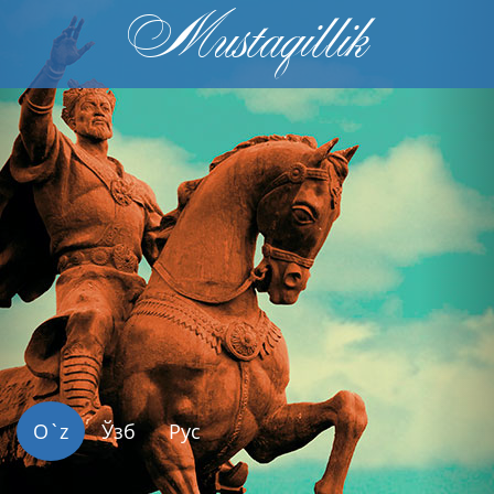
Mustaqillik
Previous
Nex
O`z
Ўзб
Рус