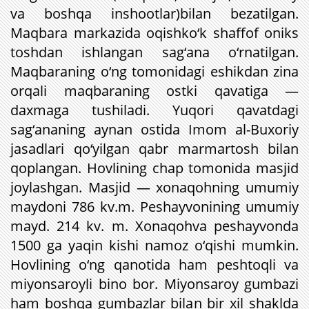
va boshqa inshootlar)bilan bezatilgan.
Maqbara markazida oqishko‘k shaffof oniks
toshdan ishlangan sag‘ana o‘rnatilgan.
Maqbaraning o‘ng tomonidagi eshikdan zina
orqali maqbaraning ostki qavatiga —
daxmaga tushiladi. Yuqori qavatdagi
sag‘ananing aynan ostida Imom al-Buxoriy
jasadlari qo‘yilgan qabr marmartosh bilan
qoplangan. Hovlining chap tomonida masjid
joylashgan. Masjid — xonaqohning umumiy
maydoni 786 kv.m. Peshayvonining umumiy
mayd. 214 kv. m. Xonaqohva peshayvonda
1500 ga yaqin kishi namoz o‘qishi mumkin.
Hovlining o‘ng qanotida ham peshtoqli va
miyonsaroyli bino bor. Miyonsaroy gumbazi
ham boshqa gumbazlar bilan bir xil shaklda