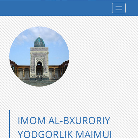
Toggle
navigatio
IMOM AL-BXURORIY
YODGORLIK MAJMUI