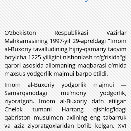
O‘zbekiston Respublikasi Vazirlar
Mahkamasining 1997-yil 29-apreldagi "Imom
al-Buxoriy tavalludining hijriy-qamariy taqvim
bo‘yicha 1225 yilligini nishonlash to‘g‘risida"gi
qarori asosida allomaning maqbarasi o‘rnida
maxsus yodgorlik majmui barpo etildi.
Imom al-Buxoriy yodgorlik majmui —
Samarqanddagi me’moriy yodgorlik,
ziyoratgoh. Imom al-Buxoriy dafn etilgan
Chelak tumani Hartang qishlog‘idagi
qabriston musulmon axlining eng tabarruk
va aziz ziyoratgoxlaridan bo‘lib kelgan. XVI