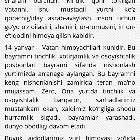
sharafli burchdir. Kindik qoni to‘kilgan
Vatanni, shu mustaqil yurtni ko‘z
qorachig‘iday asrab-avaylash inson uchun
go‘yo o‘z oilasini, sha’nini, or-nomusini, imon-
e’tiqodini himoya qilish kabidir.
14 yanvar – Vatan himoyachilari kunidir. Bu
bayramni tinchlik, xotirjamlik va osoyishtalik
posbonlari bayrami sifatida nishonlash
yurtimizda an’anaga aylangan. Bu bayramni
keng nishonlanishi zamirida teran ma’no
mujassam. Zero, Ona yurtda tinchlik va
osoyishtalik barqaror, sarhadlarimiz
mustahkam ekan, xalqimiz ko‘ngliga shodu
hurramlik sig‘adi, bayramlar yarashadi,
dunyo obodligi davom etadi.
Buyuk ajdodlarimiz yurt himoyasi yo‘lida