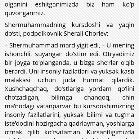
olganini eshitganimizda biz ham ko‘p
quvonganmiz.
Shermuhammadning kursdoshi va yaqin
do‘sti, podpolkovnik Sherali Choriev:
– Shermuhammad mard yigit edi, – U mening
ishonchli, suyangan do‘stim edi. Otryadimiz
bir joyga to‘planganda, u bizga she’rlar o‘qib
berardi. Uni insoniy fazilatlari va yuksak kasb
malakasi uchun juda hurmat qilardik.
Xushchaqchaq, do‘stlariga yordam qo‘lini
cho‘zadigan, bilimga chanqoq, chin
ma’nodagi vatanparvar bu kursdoshimizning
insoniy fazilatlarini, yuksak bilimi va tug‘ma
iste’dodini hozirgacha qadrlayman, yoshlarga
o‘rnak qilib ko‘rsataman. Kursantligimizda