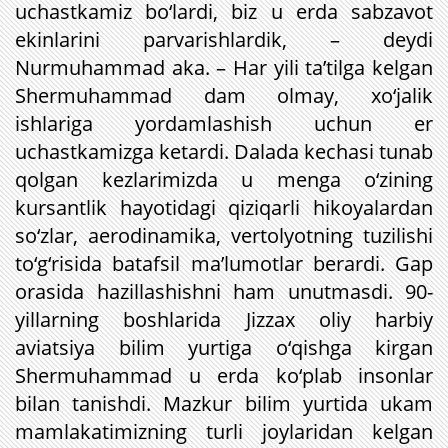
uchastkamiz bo‘lardi, biz u erda sabzavot
ekinlarini parvarishlardik, – deydi
Nurmuhammad aka. – Har yili ta’tilga kelgan
Shermuhammad dam olmay, xo‘jalik
ishlariga yordamlashish uchun er
uchastkamizga ketardi. Dalada kechasi tunab
qolgan kezlarimizda u menga o‘zining
kursantlik hayotidagi qiziqarli hikoyalardan
so‘zlar, aerodinamika, vertolyotning tuzilishi
to‘g‘risida batafsil ma’lumotlar berardi. Gap
orasida hazillashishni ham unutmasdi. 90-
yillarning boshlarida Jizzax oliy harbiy
aviatsiya bilim yurtiga o‘qishga kirgan
Shermuhammad u erda ko‘plab insonlar
bilan tanishdi. Mazkur bilim yurtida ukam
mamlakatimizning turli joylaridan kelgan