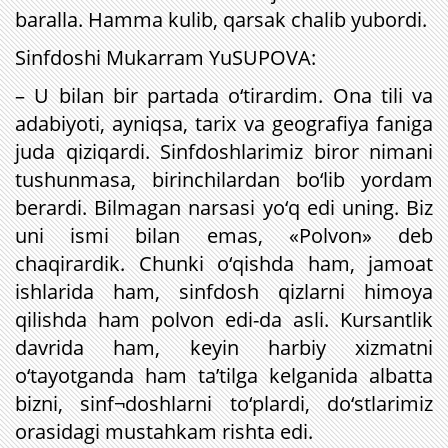
baralla. Hamma kulib, qarsak chalib yubordi.
Sinfdoshi Mukarram YuSUPOVA:
– U bilan bir partada o‘tirardim. Ona tili va
adabiyoti, ayniqsa, tarix va geografiya faniga
juda qiziqardi. Sinfdoshlarimiz biror nimani
tushunmasa, birinchilardan bo‘lib yordam
berardi. Bilmagan narsasi yo‘q edi uning. Biz
uni ismi bilan emas, «Polvon» deb
chaqirardik. Chunki o‘qishda ham, jamoat
ishlarida ham, sinfdosh qizlarni himoya
qilishda ham polvon edi-da asli. Kursantlik
davrida ham, keyin harbiy xizmatni
o‘tayotganda ham ta’tilga kelganida albatta
bizni, sinf¬doshlarni to‘plardi, do‘stlarimiz
orasidagi mustahkam rishta edi.