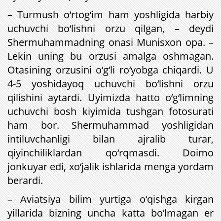
– Turmush o‘rtog‘im ham yoshligida harbiy
uchuvchi bo‘lishni orzu qilgan, – deydi
Shermuhammadning onasi Munisxon opa. –
Lekin uning bu orzusi amalga oshmagan.
Otasining orzusini o‘g‘li ro‘yobga chiqardi. U
4-5 yoshidayoq uchuvchi bo‘lishni orzu
qilishini aytardi. Uyimizda hatto o‘g‘limning
uchuvchi bosh kiyimida tushgan fotosurati
ham bor. Shermuhammad yoshligidan
intiluvchanligi bilan ajralib turar,
qiyinchiliklardan qo‘rqmasdi. Doimo
jonkuyar edi, xo‘jalik ishlarida menga yordam
berardi.
– Aviatsiya bilim yurtiga o‘qishga kirgan
yillarida bizning uncha katta bo‘lmagan er