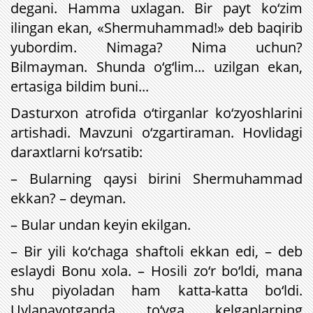
degani. Hamma uxlagan. Bir payt ko‘zim
ilingan ekan, «Shermuhammad!» deb baqirib
yubordim. Nimaga? Nima uchun?
Bilmayman. Shunda o‘g‘lim... uzilgan ekan,
ertasiga bildim buni...
Dasturxon atrofida o‘tirganlar ko‘zyoshlarini
artishadi. Mavzuni o‘zgartiraman. Hovlidagi
daraxtlarni ko‘rsatib:
– Bularning qaysi birini Shermuhammad
ekkan? – deyman.
– Bular undan keyin ekilgan.
– Bir yili ko‘chaga shaftoli ekkan edi, – deb
eslaydi Bonu xola. – Hosili zo‘r bo‘ldi, mana
shu piyoladan ham katta-katta bo‘ldi.
Uylanayotganda to‘yga kelganlarning