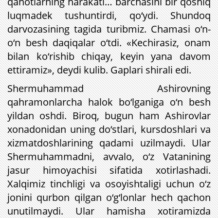
qanotlarning harakati… barchasini bir qoshiq
luqmadek tushuntirdi, qo‘ydi. Shundoq
darvozasining tagida turibmiz. Chamasi o‘n-
o‘n besh daqiqalar o‘tdi. «Kechirasiz, onam
bilan ko‘rishib chiqay, keyin yana davom
ettiramiz», deydi kulib. Gaplari shirali edi.
Shermuhammad Ashirovning
qahramonlarcha halok bo‘lganiga o‘n besh
yildan oshdi. Biroq, bugun ham Ashirovlar
xonadonidan uning do‘stlari, kursdoshlari va
xizmatdoshlarining qadami uzilmaydi. Ular
Shermuhammadni, avvalo, o‘z Vatanining
jasur himoyachisi sifatida xotirlashadi.
Xalqimiz tinchligi va osoyishtaligi uchun o‘z
jonini qurbon qilgan o‘g‘lonlar hech qachon
unutilmaydi. Ular hamisha xotiramizda