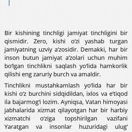
Bir kishining tinchligi jamiyat tinchligini bir
qismidir. Zero, kishi o‘zi yashab turgan
jamiyatning uzviy a’zosidir. Demakki, har bir
inson butun jamiyat a’zolari uchun muhim
bo‘lgan tinchlikni saqlash yo‘lida hamkorlik
qilishi eng zaruriy burch va amaldir.
Tinchlikni mustahkamlash yo‘lida har bir
kishi o‘z burchini sidqidildan, ixlos va e’tiqod
ila bajarmog‘i lozim. Ayniqsa, Vatan himoyasi
jabhalarida xizmat qilayotgan har bir harbiy
xizmatchi o‘ziga topshirilgan vazifani
Yaratgan va insonlar huzuridagi ulug‘