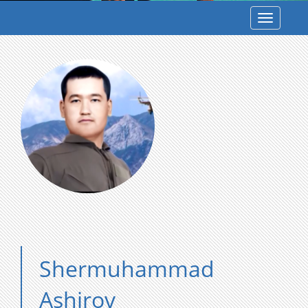
Toggle
navigatio
Shermuhammad
Ashirov