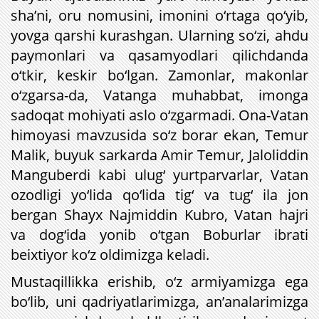
sha’ni, oru nomusini, imonini o‘rtaga qo‘yib,
yovga qarshi kurashgan. Ularning so‘zi, ahdu
paymonlari va qasamyodlari qilichdanda
o‘tkir, keskir bo‘lgan. Zamonlar, makonlar
o‘zgarsa-da, Vatanga muhabbat, imonga
sadoqat mohiyati aslo o‘zgarmadi. Ona-Vatan
himoyasi mavzusida so‘z borar ekan, Temur
Malik, buyuk sarkarda Amir Temur, Jaloliddin
Manguberdi kabi ulug‘ yurtparvarlar, Vatan
ozodligi yo‘lida qo‘lida tig‘ va tug‘ ila jon
bergan Shayx Najmiddin Kubro, Vatan hajri
va dog‘ida yonib o‘tgan Boburlar ibrati
beixtiyor ko‘z oldimizga keladi.
Mustaqillikka erishib, o‘z armiyamizga ega
bo‘lib, uni qadriyatlarimizga, an’analarimizga