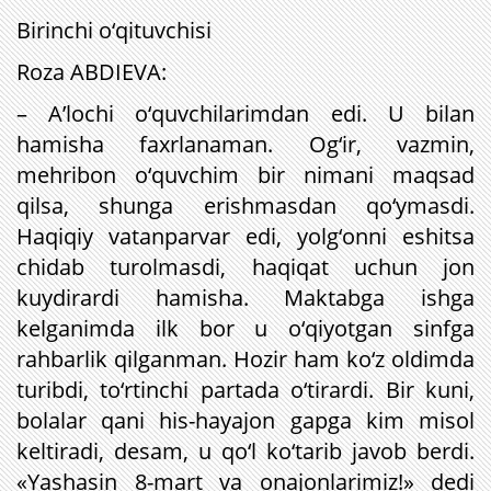
Birinchi o‘qituvchisi
Roza ABDIEVA:
– A’lochi o‘quvchilarimdan edi. U bilan
hamisha faxrlanaman. Og‘ir, vazmin,
mehribon o‘quvchim bir nimani maqsad
qilsa, shunga erishmasdan qo‘ymasdi.
Haqiqiy vatanparvar edi, yolg‘onni eshitsa
chidab turolmasdi, haqiqat uchun jon
kuydirardi hamisha. Maktabga ishga
kelganimda ilk bor u o‘qiyotgan sinfga
rahbarlik qilganman. Hozir ham ko‘z oldimda
turibdi, to‘rtinchi partada o‘tirardi. Bir kuni,
bolalar qani his-hayajon gapga kim misol
keltiradi, desam, u qo‘l ko‘tarib javob berdi.
«Yashasin 8-mart va onajonlarimiz!» dedi