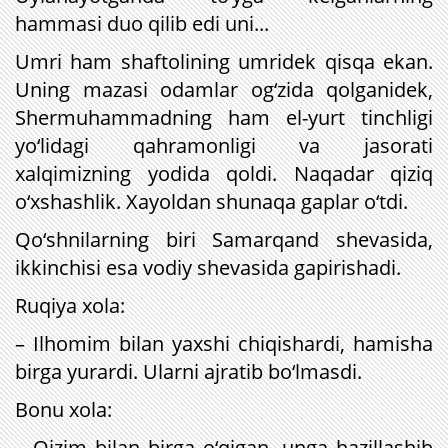
hammasi duo qilib edi uni...
Umri ham shaftolining umridek qisqa ekan.
Uning mazasi odamlar og‘zida qolganidek,
Shermuhammadning ham el-yurt tinchligi
yo‘lidagi qahramonligi va jasorati
xalqimizning yodida qoldi. Naqadar qiziq
o‘xshashlik. Xayoldan shunaqa gaplar o‘tdi.
Qo‘shnilarning biri Samarqand shevasida,
ikkinchisi esa vodiy shevasida gapirishadi.
Ruqiya xola:
– Ilhomim bilan yaxshi chiqishardi, hamisha
birga yurardi. Ularni ajratib bo‘lmasdi.
Bonu xola:
– Qizim bilan birga o‘qigan, unga hazillashib