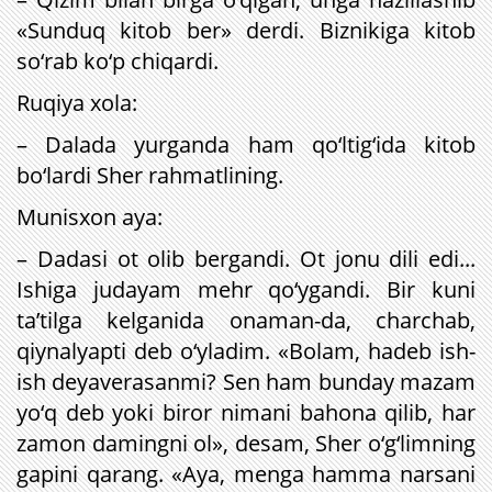
«Sunduq kitob ber» derdi. Biznikiga kitob
so‘rab ko‘p chiqardi.
Ruqiya xola:
– Dalada yurganda ham qo‘ltig‘ida kitob
bo‘lardi Sher rahmatlining.
Munisxon aya:
– Dadasi ot olib bergandi. Ot jonu dili edi...
Ishiga judayam mehr qo‘ygandi. Bir kuni
ta’tilga kelganida onaman-da, charchab,
qiynalyapti deb o‘yladim. «Bolam, hadeb ish-
ish deyaverasanmi? Sen ham bunday mazam
yo‘q deb yoki biror nimani bahona qilib, har
zamon damingni ol», desam, Sher o‘g‘limning
gapini qarang. «Aya, menga hamma narsani