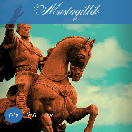
Mustaqillik
Previous
Nex
O`z
Ўзб
Рус