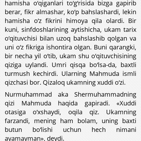
hamisha o‘qiganlari to‘g‘risida bizga gapirib
berar, fikr almashar, ko‘p bahslashardi, lekin
hamisha o‘z fikrini himoya qila olardi. Bir
kuni, sinfdoshlarining aytishicha, ukam tarix
o‘qituvchisi bilan uzoq bahslashib qolgan va
uni o‘z fikriga ishontira olgan. Buni qarangki,
bir necha yil o‘tib, ukam shu o‘qituvchisining
qiziga uylandi. Umri qisqa bo‘lsa-da, baxtli
turmush kechirdi. Ularning Mahmuda ismli
qizchasi bor. Qizaloq ukamning xuddi o‘zi.
Nurmuhammad aka Shermuhammadning
qizi Mahmuda haqida gapiradi. «Xuddi
otasiga o‘xshaydi, oqila qiz. Ukamning
farzandi, mening ham bolam, uning baxti
butun bo‘lishi uchun hech nimani
ayamayman», deydi.