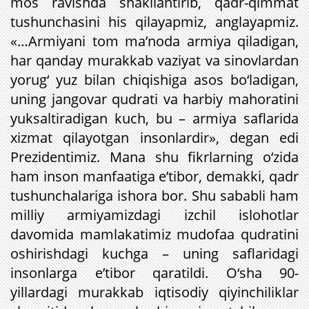
mos ravishda shakllantirib, qadr-qimmat
tushunchasini his qilayapmiz, anglayapmiz.
«…Armiyani tom ma’noda armiya qiladigan,
har qanday murakkab vaziyat va sinovlardan
yorug‘ yuz bilan chiqishiga asos bo‘ladigan,
uning jangovar qudrati va harbiy mahoratini
yuksaltiradigan kuch, bu – armiya saflarida
xizmat qilayotgan insonlardir», degan edi
Prezidentimiz. Mana shu fikrlarning o‘zida
ham inson manfaatiga e’tibor, demakki, qadr
tushunchalariga ishora bor. Shu sababli ham
milliy armiyamizdagi izchil islohotlar
davomida mamlakatimiz mudofaa qudratini
oshirishdagi kuchga – uning saflaridagi
insonlarga e’tibor qaratildi. O‘sha 90-
yillardagi murakkab iqtisodiy qiyinchiliklar