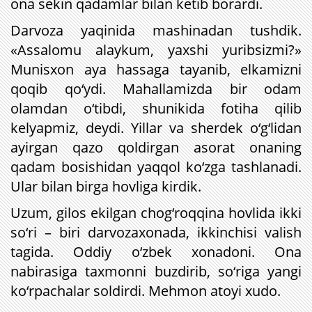
ona sekin qadamlar bilan ketib borardi.
Darvoza yaqinida mashinadan tushdik.
«Assalomu alaykum, yaxshi yuribsizmi?»
Munisxon aya hassaga tayanib, elkamizni
qoqib qo‘ydi. Mahallamizda bir odam
olamdan o‘tibdi, shunikida fotiha qilib
kelyapmiz, deydi. Yillar va sherdek o‘g‘lidan
ayirgan qazo qoldirgan asorat onaning
qadam bosishidan yaqqol ko‘zga tashlanadi.
Ular bilan birga hovliga kirdik.
Uzum, gilos ekilgan chog‘roqqina hovlida ikki
so‘ri – biri darvozaxonada, ikkinchisi valish
tagida. Oddiy o‘zbek xonadoni. Ona
nabirasiga taxmonni buzdirib, so‘riga yangi
ko‘rpachalar soldirdi. Mehmon atoyi xudo.