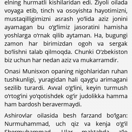
elning hurmatli kishilaridan edi. Ziyoli oilada
voyaga etib, tinch va osoyishta hayotimizni,
mustaqilligimizni asrash yo‘lida aziz jonini
ayamagan bu o‘g‘limiz jasoratini hamisha
yoshlarga o‘rnak qilib aytaman. Ha, bugungi
zamon har birimizdan ogoh va sergak
bo‘lishni talab qilmoqda. Chunki O‘zbekiston
biz uchun har nedan aziz va mukarramdir.
Onasi Munisxon opaning nigohlaridan ruhan
tushkunligi, yuragidan hali qayg‘u arimagani
sezilib turardi. Avval o‘g‘lini, keyin turmush
o‘rtog‘ini yo‘qotishdek og‘ir judolikka hamma
ham bardosh beravermaydi.
Ashirovlar oilasida besh farzand bo‘lgan:
Nurmuhammad, uch qiz va kenja o‘g‘il
Shermuhammad. Ular maktabda a’lo