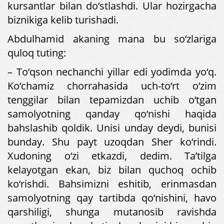
kursantlar bilan do‘stlashdi. Ular hozirgacha
biznikiga kelib turishadi.
Abdulhamid akaning mana bu so‘zlariga
quloq tuting:
– To‘qson nechanchi yillar edi yodimda yo‘q.
Ko‘chamiz chorrahasida uch-to‘rt o‘zim
tenggilar bilan tepamizdan uchib o‘tgan
samolyotning qanday qo‘nishi haqida
bahslashib qoldik. Unisi unday deydi, bunisi
bunday. Shu payt uzoqdan Sher ko‘rindi.
Xudoning o‘zi etkazdi, dedim. Ta’tilga
kelayotgan ekan, biz bilan quchoq ochib
ko‘rishdi. Bahsimizni eshitib, erinmasdan
samolyotning qay tartibda qo‘nishini, havo
qarshiligi, shunga mutanosib ravishda