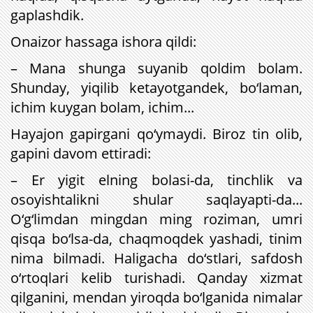
gaplashdik.
Onaizor hassaga ishora qildi:
– Mana shunga suyanib qoldim bolam.
Shunday, yiqilib ketayotgandek, bo‘laman,
ichim kuygan bolam, ichim...
Hayajon gapirgani qo‘ymaydi. Biroz tin olib,
gapini davom ettiradi:
– Er yigit elning bolasi-da, tinchlik va
osoyishtalikni shular saqlayapti-da...
O‘g‘limdan mingdan ming roziman, umri
qisqa bo‘lsa-da, chaqmoqdek yashadi, tinim
nima bilmadi. Haligacha do‘stlari, safdosh
o‘rtoqlari kelib turishadi. Qanday xizmat
qilganini, mendan yiroqda bo‘lganida nimalar