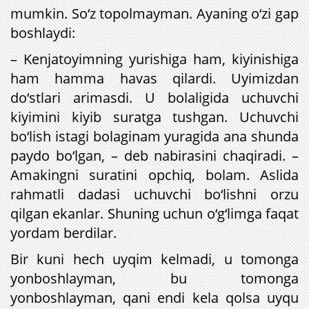
mumkin. So‘z topolmayman. Ayaning o‘zi gap
boshlaydi:
– Kenjatoyimning yurishiga ham, kiyinishiga
ham hamma havas qilardi. Uyimizdan
do‘stlari arimasdi. U bolaligida uchuvchi
kiyimini kiyib suratga tushgan. Uchuvchi
bo‘lish istagi bolaginam yuragida ana shunda
paydo bo‘lgan, – deb nabirasini chaqiradi. –
Amakingni suratini opchiq, bolam. Aslida
rahmatli dadasi uchuvchi bo‘lishni orzu
qilgan ekanlar. Shuning uchun o‘g‘limga faqat
yordam berdilar.
Bir kuni hech uyqim kelmadi, u tomonga
yonboshlayman, bu tomonga
yonboshlayman, qani endi kela qolsa uyqu