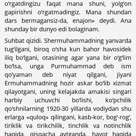
o‘rgatdingizu faqat mana shuni, yolg‘on
gapirishni o‘rgatmadingiz. Mana shundan
dars bermagansiz-da, enajon» deydi. Ana
shunday bir dunyo edi bolaginam.
Suhbat qizidi. Shermuhammadning yanvarda
tug‘ilgani, biroq o‘sha kun bahor havosidek
iliq bo‘lgani, otasining agar yana bir o‘g‘lim
bo‘lsa, unga Purmuhammad deb ism
qo‘yaman deb niyat qilgani, jiyani
Ermuhammadning hozir askar bo‘lib xizmat
qilayotgani, uning kelajakda amakisi singari
harbiy uchuvchi bo‘lishi, ko‘pchilik
qo‘shnilarning 1920-30 yillarda vodiydan shu
erlarga «quloq» qilingani, kasb-kor, bog‘-rog‘,
tiriklik va tirikchilik, tinchlik va notinchlik
haqida, qisqacha aytganda, hayot haqida