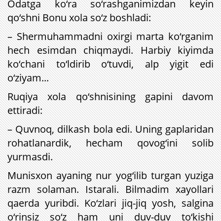
Odatga ko‘ra so‘rashganimizdan keyin
qo‘shni Bonu xola so‘z boshladi:
– Shermuhammadni oxirgi marta ko‘rganim
hech esimdan chiqmaydi. Harbiy kiyimda
ko‘chani to‘ldirib o‘tuvdi, alp yigit edi
o‘ziyam...
Ruqiya xola qo‘shnisining gapini davom
ettiradi:
– Quvnoq, dilkash bola edi. Uning gaplaridan
rohatlanardik, hecham qovog‘ini solib
yurmasdi.
Munisxon ayaning nur yog‘ilib turgan yuziga
razm solaman. Istarali. Bilmadim xayollari
qaerda yuribdi. Ko‘zlari jiq-jiq yosh, salgina
o‘rinsiz so‘z ham uni duv-duv to‘kishi