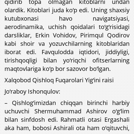
qidirib topa olmagan kitoblarni undan
olardik. Kitoblari juda ko‘p edi. Uning shaxsiy
kutubxonasi havo navigatsiyasi,
aerodinamika, uchish qoidalari to‘g‘risidagi
darsliklar, Erkin Vohidov, Pirimqul Qodirov
kabi shoir va yozuvchilarning kitoblaridan
iborat edi. Favqulodda iqtidori, jiddiyligi,
tirishqoqligi bilan yo‘riqchi ofitserlarning
maqtovlariga ko‘p bor sazovor bo‘lgan.
Xalqobod Qishloq Fuqarolari Yig‘ini raisi
Jo‘raboy Ishonqulov:
– Qishlog‘imizdan chiqqan birinchi harbiy
uchuvchi Shermuhammad Ashirov o‘g‘lim
bilan sinfdosh edi. Rahmatli otasi Ergashali
aka ham, bobosi Ashirali ota ham o‘qituvchi,