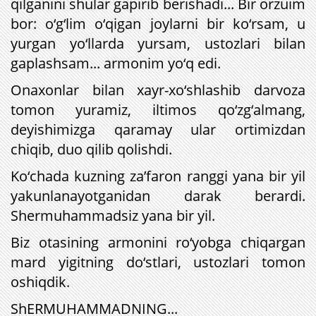
qilganini shular gapirib berishadi... Bir orzuim
bor: o‘g‘lim o‘qigan joylarni bir ko‘rsam, u
yurgan yo‘llarda yursam, ustozlari bilan
gaplashsam... armonim yo‘q edi.
Onaxonlar bilan xayr-xo‘shlashib darvoza
tomon yuramiz, iltimos qo‘zg‘almang,
deyishimizga qaramay ular ortimizdan
chiqib, duo qilib qolishdi.
Ko‘chada kuzning za’faron ranggi yana bir yil
yakunlanayotganidan darak berardi.
Shermuhammadsiz yana bir yil.
Biz otasining armonini ro‘yobga chiqargan
mard yigitning do‘stlari, ustozlari tomon
oshiqdik.
ShERMUHAMMADNING...