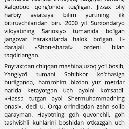
Xalqobod qo‘rg‘onida tug‘ilgan. Jizzax oliy
harbiy aviatsiya bilim yurtining ilk
bitiruvchilaridan biri. 2000 yil Surxondaryo
viloyatining Sariosiyo tumanida bo‘lgan
jangovar harakatlarda halok bo‘lgan. II-
darajali «Shon-sharaf» ordeni bilan
taqdirlangan.
Poytaxtdan chiqqan mashina uzoq yo‘l bosib,
Yangiyo‘l tumani Sohibkor ko‘chasiga
burilganda, hamrohim bizdan yuz metrlar
narida ketayotgan uch ayolni ko‘rsatdi.
«Hassa tutgan ayol Shermuhammadning
onasi», dedi u. Orqa o‘rindiqdan zehn solib
qarayman. Hayotning goh quvonchli, goh
tashvishli kunlarini boshidan o‘tkazgan uch