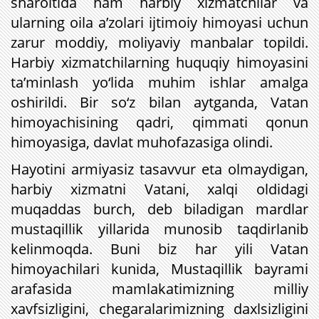
sharoitida ham harbiy xizmatchilar va
ularning oila a’zolari ijtimoiy himoyasi uchun
zarur moddiy, moliyaviy manbalar topildi.
Harbiy xizmatchilarning huquqiy himoyasini
ta’minlash yo‘lida muhim ishlar amalga
oshirildi. Bir so‘z bilan aytganda, Vatan
himoyachisining qadri, qimmati qonun
himoyasiga, davlat muhofazasiga olindi.
Hayotini armiyasiz tasavvur eta olmaydigan,
harbiy xizmatni Vatani, xalqi oldidagi
muqaddas burch, deb biladigan mardlar
mustaqillik yillarida munosib taqdirlanib
kelinmoqda. Buni biz har yili Vatan
himoyachilari kunida, Mustaqillik bayrami
arafasida mamlakatimizning milliy
xavfsizligini, chegaralarimizning daxlsizligini