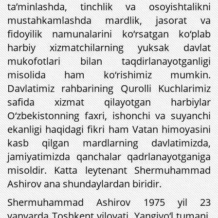
ta’minlashda, tinchlik va osoyishtalikni
mustahkamlashda mardlik, jasorat va
fidoyilik namunalarini ko‘rsatgan ko‘plab
harbiy xizmatchilarning yuksak davlat
mukofotlari bilan taqdirlanayotganligi
misolida ham ko‘rishimiz mumkin.
Davlatimiz rahbarining Qurolli Kuchlarimiz
safida xizmat qilayotgan harbiylar
O‘zbekistonning faxri, ishonchi va suyanchi
ekanligi haqidagi fikri ham Vatan himoyasini
kasb qilgan mardlarning davlatimizda,
jamiyatimizda qanchalar qadrlanayotganiga
misoldir. Katta leytenant Shermuhammad
Ashirov ana shundaylardan biridir.
Shermuhammad Ashirov 1975 yil 23
yanvarda Toshkent viloyati, Yangiyo‘l tumani,