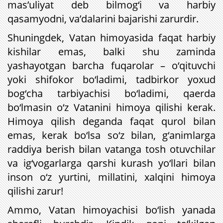
mas’uliyat deb bilmog‘i va harbiy
qasamyodni, va’dalarini bajarishi zarurdir.
Shuningdek, Vatan himoyasida faqat harbiy
kishilar emas, balki shu zaminda
yashayotgan barcha fuqarolar – o‘qituvchi
yoki shifokor bo‘ladimi, tadbirkor yoxud
bog‘cha tarbiyachisi bo‘ladimi, qaerda
bo‘lmasin o‘z Vatanini himoya qilishi kerak.
Himoya qilish deganda faqat qurol bilan
emas, kerak bo‘lsa so‘z bilan, g‘animlarga
raddiya berish bilan vatanga tosh otuvchilar
va ig‘vogarlarga qarshi kurash yo‘llari bilan
inson o‘z yurtini, millatini, xalqini himoya
qilishi zarur!
Ammo, Vatan himoyachisi bo‘lish yanada