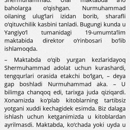
baholarga o‘qishgan. Nurmuhammad
oilaning ulug‘lari izidan borib, sharafli
o‘qituvchilik kasbini tanladi. Bugungi kunda u
Yangiyo‘l tumanidagi 19-umumta’lim
maktabida direktor o‘rinbosari bo‘lib
ishlamoqda.
– Maktabda o‘qib yurgan kezlaridayoq
Shermuhammad adolat uchun kurashardi,
tengqurlari orasida etakchi bo‘lgan, – deya
gap boshladi Nurmuhammad aka. – U
bilimga chanqoq edi, tarixga juda qiziqardi.
Xonamizda ko‘plab kitoblarning tartibsiz
yotgani xuddi kechagidek esimda. Biz dalaga
ishlash uchun ketganimizda u kitoblardan
ayrilmasdi. Maktabda, ko‘chada yoki uyda u