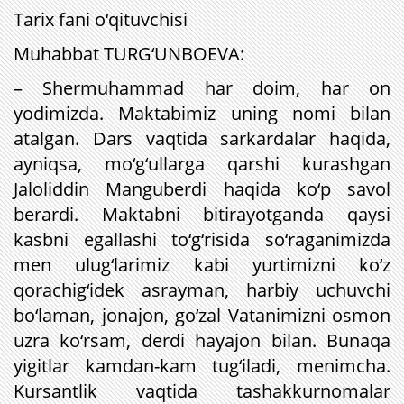
Tarix fani o‘qituvchisi
Muhabbat TURG‘UNBOEVA:
– Shermuhammad har doim, har on
yodimizda. Maktabimiz uning nomi bilan
atalgan. Dars vaqtida sarkardalar haqida,
ayniqsa, mo‘g‘ullarga qarshi kurashgan
Jaloliddin Manguberdi haqida ko‘p savol
berardi. Maktabni bitirayotganda qaysi
kasbni egallashi to‘g‘risida so‘raganimizda
men ulug‘larimiz kabi yurtimizni ko‘z
qorachig‘idek asrayman, harbiy uchuvchi
bo‘laman, jonajon, go‘zal Vatanimizni osmon
uzra ko‘rsam, derdi hayajon bilan. Bunaqa
yigitlar kamdan-kam tug‘iladi, menimcha.
Kursantlik vaqtida tashakkurnomalar