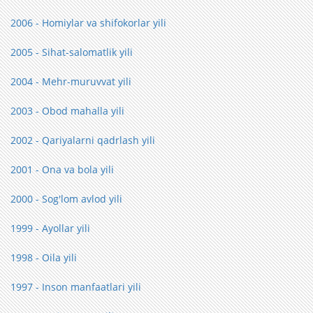
2006 - Homiylar va shifokorlar yili
2005 - Sihat-salomatlik yili
2004 - Mehr-muruvvat yili
2003 - Obod mahalla yili
2002 - Qariyalarni qadrlash yili
2001 - Ona va bola yili
2000 - Sog'lom avlod yili
1999 - Ayollar yili
1998 - Oila yili
1997 - Inson manfaatlari yili