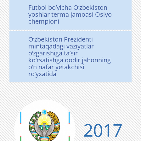
Futbol bo‘yicha O‘zbekiston
yoshlar terma jamoasi Osiyo
chempioni
O‘zbekiston Prezidenti
mintaqadagi vaziyatlar
o‘zgarishiga ta’sir
ko‘rsatishga qodir jahonning
o‘n nafar yetakchisi
ro‘yxatida
2017