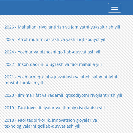
Toggle
navigatio
2026 - Mahallani rivojlantirish va jamiyatni yuksaltirish yili
2025 - Atrof-muhitni asrash va yashil iqtisodiyot yili
2024 - Yoshlar va biznesni qoʻllab-quvvatlash yili
2022 - Inson qadrini ulug‘lash va faol mahalla yili
2021 - Yoshlarni qo‘llab-quvvatlash va aholi salomatligini
mustahkamlash yili
2020 - Ilm-ma'rifat va raqamli iqtisodiyotni rivojlantirish yili
2019 - Faol investitsiyalar va ijtimoiy rivojlanish yili
2018 - Faol tadbirkorlik, innovatsion g‘oyalar va
texnologiyalarni qo‘llab-quvvatlash yili