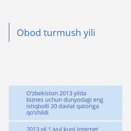
Obod turmush yili
O’zbekiston 2013 yilda
biznes uchun dunyodagi eng
istiqbolli 20 davlat qatoriga
qo’shildi
2013 yil 1 iyul kuni Internet