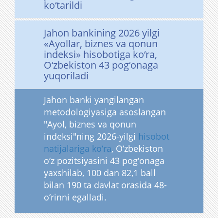
ko‘tarildi
Jahon bankining 2026 yilgi
«Ayollar, biznes va qonun
indeksi» hisobotiga ko‘ra,
O‘zbekiston 43 pog‘onaga
yuqoriladi
Jahon banki yangilangan
metodologiyasiga asoslangan
"Ayol, biznes va qonun
indeksi"ning 2026-yilgi
hisobot
natijalariga ko‘ra
, O‘zbekiston
o‘z pozitsiyasini 43 pog‘onaga
yaxshilab, 100 dan 82,1 ball
bilan 190 ta davlat orasida 48-
o‘rinni egalladi.