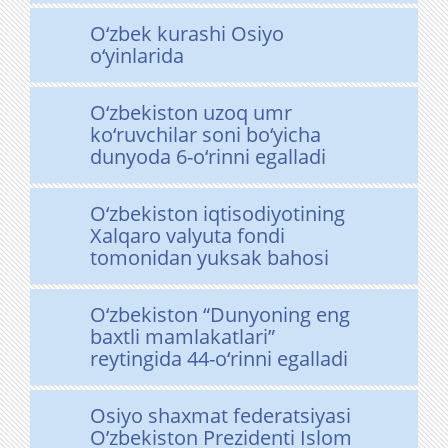
O‘zbek kurashi Osiyo
o‘yinlarida
O‘zbekiston uzoq umr
ko‘ruvchilar soni bo‘yicha
dunyoda 6-o‘rinni egalladi
O‘zbekiston iqtisodiyotining
Xalqaro valyuta fondi
tomonidan yuksak bahosi
O‘zbekiston “Dunyoning eng
baxtli mamlakatlari”
reytingida 44-o‘rinni egalladi
Osiyo shaxmat federatsiyasi
O’zbekiston Prezidenti Islom