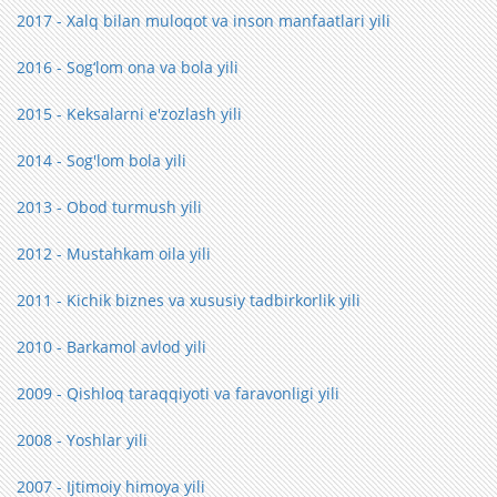
2017 - Xalq bilan muloqot va inson manfaatlari yili
2016 - Sog‘lom ona va bola yili
2015 - Keksalarni e'zozlash yili
2014 - Sog'lom bola yili
2013 - Obod turmush yili
2012 - Mustahkam oila yili
2011 - Kichik biznes va xususiy tadbirkorlik yili
2010 - Barkamol avlod yili
2009 - Qishloq taraqqiyoti va faravonligi yili
2008 - Yoshlar yili
2007 - Ijtimoiy himoya yili