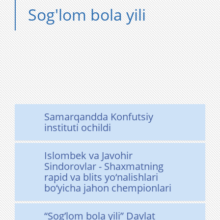
Sog'lom bola yili
Samarqandda Konfutsiy
instituti ochildi
Islombek va Javohir
Sindorovlar - Shaxmatning
rapid va blits yo‘nalishlari
bo‘yicha jahon chempionlari
“Sog’lom bola yili” Davlat