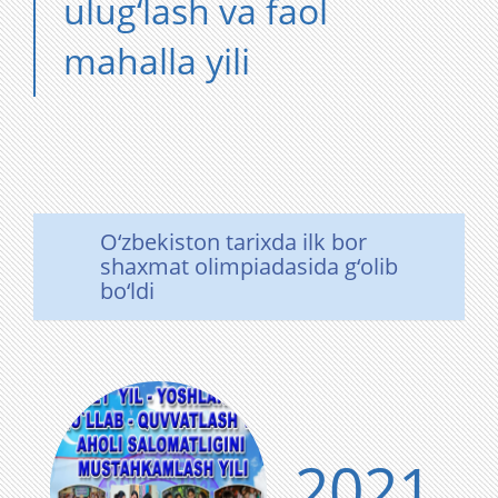
ulug‘lash va faol
mahalla yili
O‘zbekiston tarixda ilk bor
shaxmat olimpiadasida g‘olib
bo‘ldi
2021