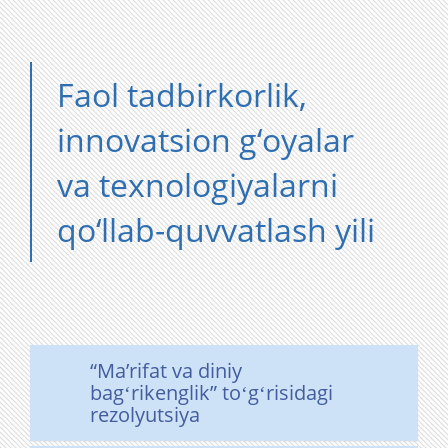
Faol tadbirkorlik,
innovatsion g‘oyalar
va texnologiyalarni
qo‘llab-quvvatlash yili
“Maʼrifat va diniy
bagʻrikenglik” toʻgʻrisidagi
rezolyutsiya