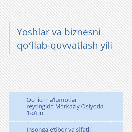
Yoshlar va biznesni
qoʻllab-quvvatlash yili
Ochiq ma’lumotlar
reytingida Markaziy Osiyoda
1-o‘rin
Insonga eʼtibor va sifatli