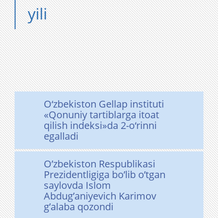
yili
O‘zbekiston Gellap instituti
«Qonuniy tartiblarga itoat
qilish indeksi»da 2-o‘rinni
egalladi
O’zbekiston Respublikasi
Prezidentligiga bo’lib o’tgan
saylovda Islom
Abdug’aniyevich Karimov
g’alaba qozondi