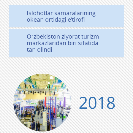
Islohotlar samaralarining
okean ortidagi eʼtirofi
Oʻzbekiston ziyorat turizm
markazlaridan biri sifatida
tan olindi
2018