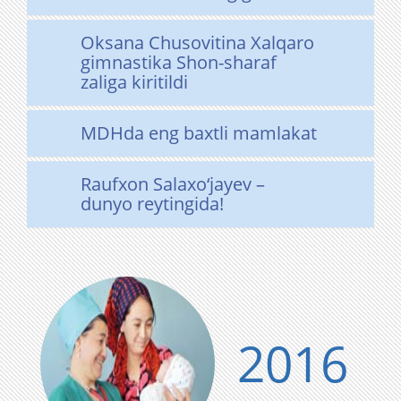
Oksana Chusovitina Xalqaro
gimnastika Shon-sharaf
zaliga kiritildi
MDHda eng baxtli mamlakat
Raufxon Salaxo‘jayev –
dunyo reytingida!
2016