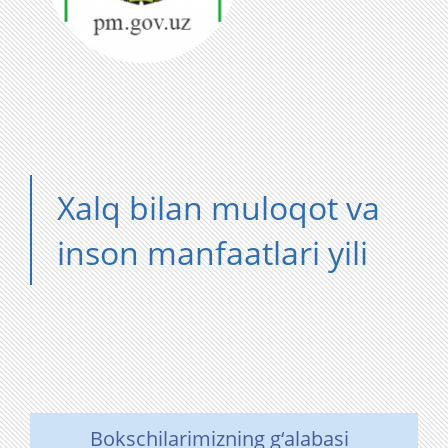
Xalq bilan muloqot va
inson manfaatlari yili
Bokschilarimizning g‘alabasi