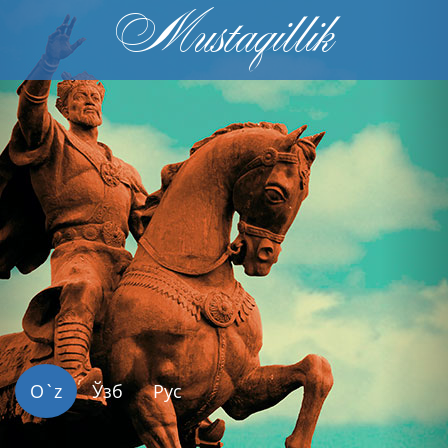
Mustaqillik
Previous
Nex
O`z
Ўзб
Рус