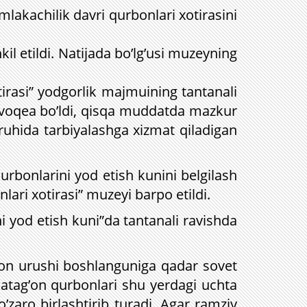
akachilik davri qurbonlari xotirasini
il etildi. Natijada bo’lg’usi muzeyning
rasi” yodgorlik majmuining tantanali
n voqea bo’ldi, qisqa muddatda mazkur
ruhida tarbiyalashga xizmat qiladigan
urbonlarini yod etish kunini belgilash
lari xotirasi” muzeyi barpo etildi.
 yod etish kuni”da tantanali ravishda
ahon urushi boshlanguniga qadar sovet
 qatag’on qurbonlari shu yerdagi uchta
zaro birlashtirib turadi. Agar ramziy