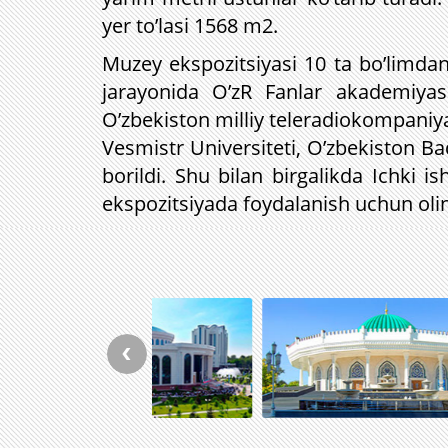
yer to’lasi 1568 m2.
Muzey ekspozitsiyasi 10 ta bo’limdan 
jarayonida O’zR Fanlar akademiyasi
O’zbekiston milliy teleradiokompaniyas
Vesmistr Universiteti, O’zbekiston Ba
borildi. Shu bilan birgalikda Ichki is
ekspozitsiyada foydalanish uchun olin