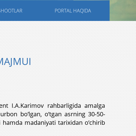
NSHOOTLAR
PORTAL HAQIDA
MAJMUI
nt I.A.Karimov rahbarligida amalga
qurbon bo’lgan, o’tgan asrning 30-50-
qi hamda madaniyati tarixidan o’chirib