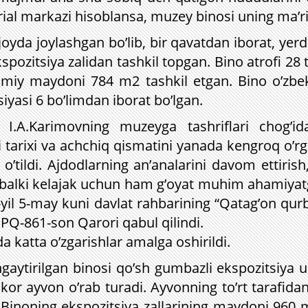
l markazi hisoblansa, muzey binosi uning ma’rifi
oyda joylashgan bo’lib, bir qavatdan iborat, yerd
zitsiya zalidan tashkil topgan. Bino atrofi 28 
iy maydoni 784 m2 tashkil etgan. Bino o’zbek 
iyasi 6 bo’limdan iborat bo’lgan.
nt I.A.Karimovning muzeyga tashriflari chog’i
i tarixi va achchiq qismatini yanada kengroq o’
’tildi. Ajdodlarning an’analarini davom ettirish
balki kelajak uchun ham g’oyat muhim ahamiyatg
08-yil 5-may kuni davlat rahbarining “Qatag’on qur
i PQ-861-son Qarori qabul qilindi.
 katta o’zgarishlar amalga oshirildi.
aytirilgan binosi qo’sh gumbazli ekspozitsiya u
kor ayvon o’rab turadi. Ayvonning to’rt tarafidan 
. Binoning ekspozitsiya zallarining maydoni 960