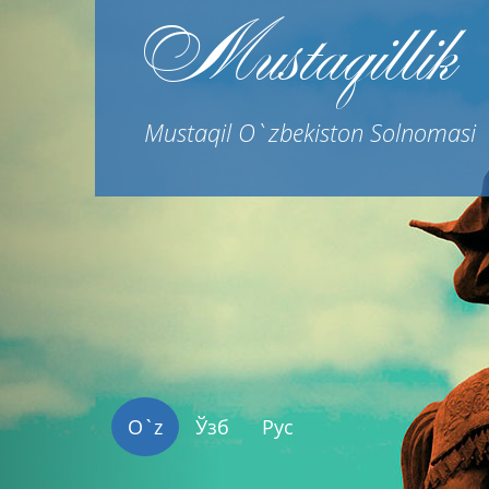
Previous
Mustaqillik
Mustaqil O`zbekiston Solnomasi
O`z
Ўзб
Рус