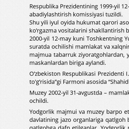
Respublika Prezidentining 1999-yil 1
abadiylashtirish komissiyasi tuzildi.
Shu yili iyul oyida hukumat qarori aso
ko’rgazma vositalarini shakllantirish 
2000-yil 12-may kuni Toshkentning Y
suratda ochilishi mamlakat va xalqni
majmua tabarruk ziyoratgohlardan, yo
maskanlardan biriga aylandi.
O’zbekiston Respublikasi Prezidenti I
to'g’risida”gi Farmoni asosida “Shahid
Muzey 2002-yil 31-avgustda – mamlaka
ochildi.
Yodgorlik majmui va muzey barpo etil
davlatining jazo organlariga qatlgoh 
qatlgohga dafn etilganlar. Yodgorlik