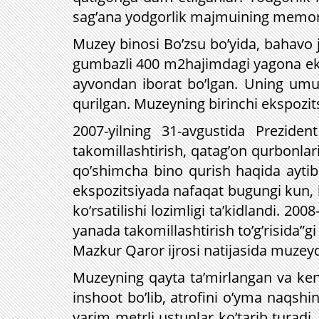
sag’ana yodgorlik majmuining memoria
Muzey binosi Bo’zsu bo’yida, bahavo j
gumbazli 400 m2hajimdagi yagona ekspo
ayvondan iborat bo’lgan. Uning umum
qurilgan. Muzeyning birinchi ekspozits
2007-yilning 31-avgustida Prezide
takomillashtirish, qatag’on qurbonlar
qo’shimcha bino qurish haqida aytib o
ekspozitsiyada nafaqat bugungi kun, 
ko’rsatilishi lozimligi ta’kidlandi. 20
yanada takomillashtirish to’g’risida”g
Mazkur Qaror ijrosi natijasida muzeyda
Muzeyning qayta ta’mirlangan va keng
inshoot bo’lib, atrofini o’yma naqshin
yarim metrli ustunlar ko’tarib turadi