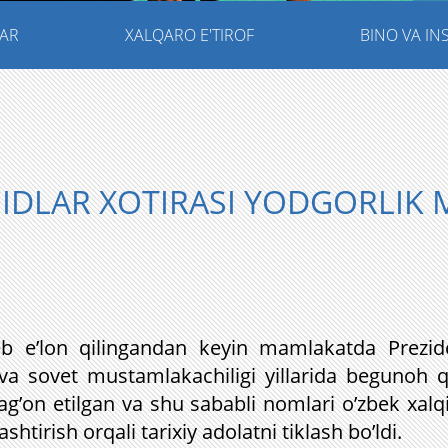
AR
XALQARO E'TIROF
BINO VA I
IDLAR XOTIRASI YODGORLIK 
eb e’lon qilingandan keyin mamlakatda Prezide
r va sovet mustamlakachiligi yillarida begunoh 
tag’on etilgan va shu sababli nomlari o’zbek xal
htirish orqali tarixiy adolatni tiklash bo’ldi.