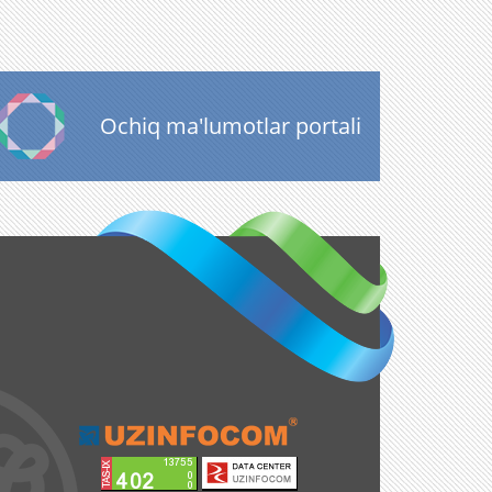
Ochiq ma'lumotlar portali