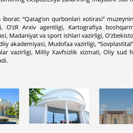
iborat: “Qatag’on qurbonlari xotirasi” muzeyning
, O’zR Arxiv agentligi, Kartografiya boshqarm
i, Madaniyat va sport ishlari vazirligi, O’zbekisto
diiy akademiyasi, Mudofaa vazirligi, “Sovplastital
hlar vazirligi, Milliy Xavfsizlik xizmati, Oliy su
di.