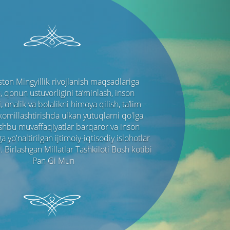
Next
ton Mingyillik rivojlanish maqsadlariga
, qonun ustuvorligini ta’minlash, inson
 onalik va bolalikni himoya qilish, ta’lim
akomillashtirishda ulkan yutuqlarni qo'lga
Ushbu muvaffaqiyatlar barqaror va inson
 yo'naltirilgan ijtimoiy-iqtisodiy islohotlar
 Birlashgan Millatlar Tashkiloti Bosh kotibi
Pan Gi Mun