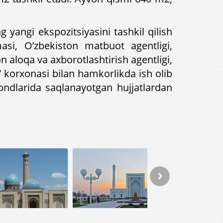
 yangi ekspozitsiyasini tashkil qilish
asi, O’zbekiston matbuot agentligi,
n aloqa va axborotlashtirish agentligi,
” korxonasi bilan hamkorlikda ish olib
d fondlarida saqlanayotgan hujjatlardan