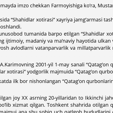
2-mayda imzo chekkan Farmoyishiga ko’ra, Mustaml
sida “Shahidlar xotirasi” xayriya jamg’armasi tashk
boshlandi.
unusobod tumanida barpo etilgan “Shahidlar xoti
ng ijtimoiy, madaniy va ma’naviy hayotida ulka
sh avlodlarni vatanparvarlik va millatparvarlik 
.A.Karimovning 2001-yil 1-may sanali “Qatag’on q
lar xotirasi” yodgorlik majmuida “Qatag’on qurbon
tda ilk bor nishonlangan “Qatag’on qurbonlarini
gan joy XX asrning 20-yillaridan to Ikkinchi j
bo’lib xizmat qilgan. Toshkent shahrida otilgan
 majmui ana shu sobiq uch qatlgoh hududlarini o’