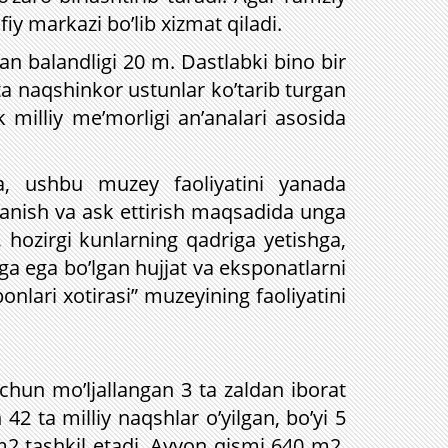
y markazi bo’lib xizmat qiladi.
an balandligi 20 m. Dastlabki bino bir
ta naqshinkor ustunlar ko’tarib turgan
milliy me’morligi an’analari asosida
da, ushbu muzey faoliyatini yanada
rganish va ask ettirish maqsadida unga
, hozirgi kunlarning qadriga yetishga,
a ega bo’lgan hujjat va eksponatlarni
bonlari xotirasi” muzeyining faoliyatini
chun mo’ljallangan 3 ta zaldan iborat
42 ta milliy naqshlar o’yilgan, bo’yi 5
 m2 tashkil etadi. Ayvon qismi 640 m2,