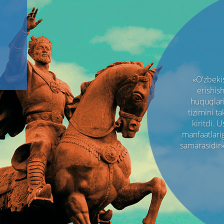
«O'zbekis
erishish
huquqlari,
tizimini t
kiritdi. 
manfaatlariga
samarasidir».