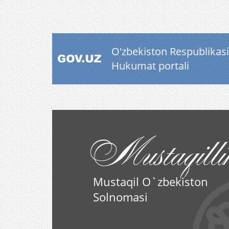
O'zbekiston Respublikasi
Hukumat portali
Mustaqilli
Mustaqil O`zbekiston
Solnomasi