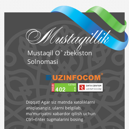
Mustaqillik
Mustaqil O`zbekiston
Solnomasi
Diqqat! Agar siz matnda xatoliklarni
aniqlasangiz, ularni belgilab,
ma'muriyatni xabardor qilish uchun
Ctrl+Enter tugmalarini bosing