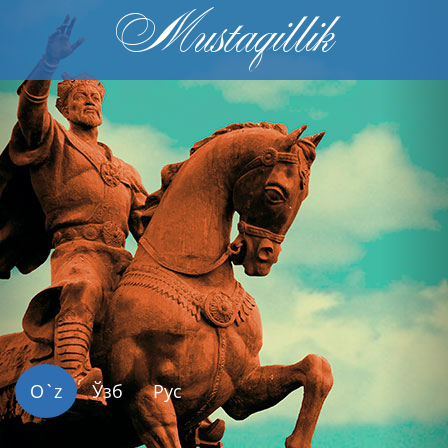
Mustaqillik
Previous
Nex
O`z
Ўзб
Рус