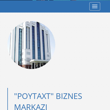
Toggle
navigatio
"POYTAXT" BIZNES
MARKAZI