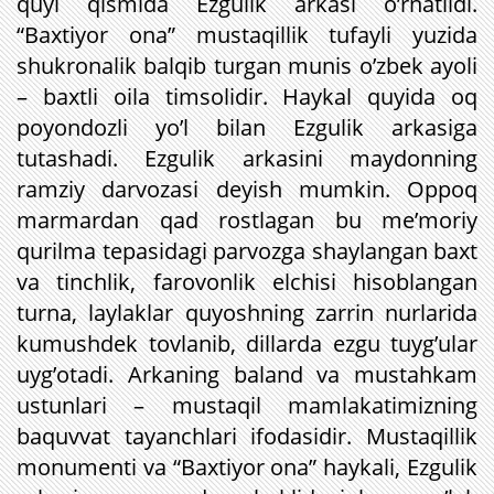
quyi qismida Ezgulik arkasi o’rnatildi.
“Baxtiyor ona” mustaqillik tufayli yuzida
shukronalik balqib turgan munis o’zbek ayoli
– baxtli oila timsolidir. Haykal quyida oq
poyondozli yo’l bilan Ezgulik arkasiga
tutashadi. Ezgulik arkasini maydonning
ramziy darvozasi deyish mumkin. Oppoq
marmardan qad rostlagan bu me’moriy
qurilma tepasidagi parvozga shaylangan baxt
va tinchlik, farovonlik elchisi hisoblangan
turna, laylaklar quyoshning zarrin nurlarida
kumushdek tovlanib, dillarda ezgu tuyg’ular
uyg’otadi. Arkaning baland va mustahkam
ustunlari – mustaqil mamlakatimizning
baquvvat tayanchlari ifodasidir. Mustaqillik
monumenti va “Baxtiyor ona” haykali, Ezgulik