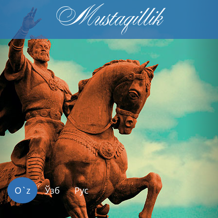
Mustaqillik
Previous
Nex
O`z
Ўзб
Рус