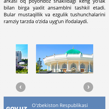
arkasi oq poyondoz shaklidagi keng yo’lak
bilan birga yaxlit ansamblni tashkil etadi.
Bular mustaqillik va ezgulik tushunchalarini
ramziy tarzda o’zida uyg’un ifodalaydi.
O'zbekiston Respublikasi