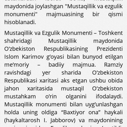
maydonida joylashgan "Mustaqillik va ezgulik
monumenti" majmuasining bir qismi
hisoblanadi.
Mustaqillik va Ezgulik Monumenti – Toshkent
shahridagi Mustaqillik maydonida
O’zbekiston Respublikasining Prezidenti
Islom Karimov g’oyasi bilan bunyod etilgan
me’moriy – badiiy majmua. Ramziy
ravishdagi yer sharida O’zbekiston
Respublikasi xaritasi aks etgan ushbu obida
jahon xaritasida mustaqil O’zbekiston
mustahkam o’rin olganini ifodalaydi.
Mustaqillik monumenti bilan uyg’unlashgan
holda uning oldiga “Baxtiyor ona” haykali
(haykaltarosh I. Jabborov) va maydonining