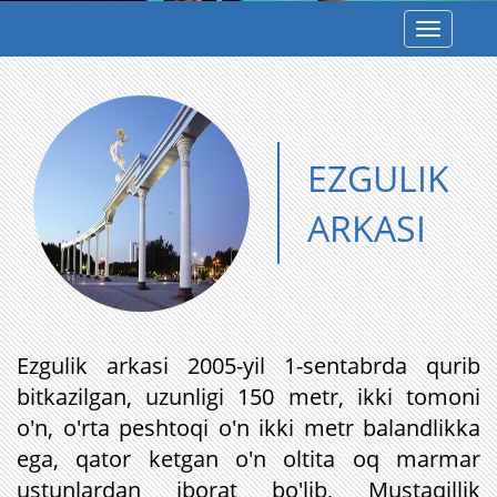
Toggle
navigatio
EZGULIK
ARKASI
Ezgulik arkasi 2005-yil 1-sentabrda qurib
bitkazilgan, uzunligi 150 metr, ikki tomoni
o'n, o'rta peshtoqi o'n ikki metr balandlikka
ega, qator ketgan o'n oltita oq marmar
ustunlardan iborat bo'lib, Mustaqillik