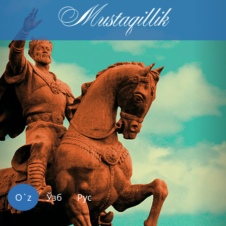
Mustaqillik
Previous
Nex
O`z
Ўзб
Рус