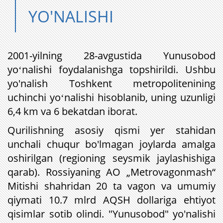
YO'NALISHI
2001-yilning 28-avgustida Yunusobod
yoʻnalishi foydalanishga topshirildi. Ushbu
yo'nalish Toshkent metropolitenining
uchinchi yoʻnalishi hisoblanib, uning uzunligi
6,4 km va 6 bekatdan iborat.
Qurilishning asosiy qismi yer stahidan
unchali chuqur bo'lmagan joylarda amalga
oshirilgan (regioning seysmik jaylashishiga
qarab). Rossiyaning AO „Metrovagonmash“
Mitishi shahridan 20 ta vagon va umumiy
qiymati
10.7 mlrd AQSH dollariga
ehtiyot
qisimlar
sotib olindi. "Yunusobod" yo'nalishi