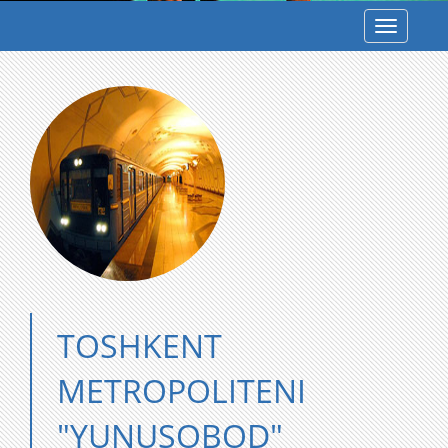
Toggle
navigatio
TOSHKENT
METROPOLITENI
"YUNUSOBOD"