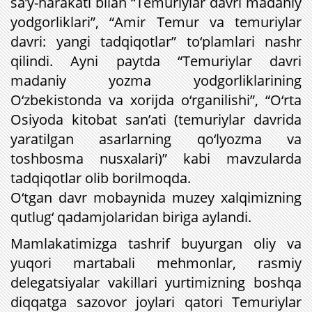
sa’y-harakati bilan “Temuriylar davri madaniy
yodgorliklari”, “Amir Temur va temuriylar
davri: yangi tadqiqotlar” to‘plamlari nashr
qilindi. Ayni paytda “Temuriylar davri
madaniy yozma yodgorliklarining
O‘zbekistonda va xorijda o‘rganilishi”, “O‘rta
Osiyoda kitobat san’ati (temuriylar davrida
yaratilgan asarlarning qo‘lyozma va
toshbosma nusxalari)” kabi mavzularda
tadqiqotlar olib borilmoqda.
O‘tgan davr mobaynida muzey xalqimizning
qutlug‘ qadamjolaridan biriga aylandi.
Mamlakatimizga tashrif buyurgan oliy va
yuqori martabali mehmonlar, rasmiy
delegatsiyalar vakillari yurtimizning boshqa
diqqatga sazovor joylari qatori Temuriylar