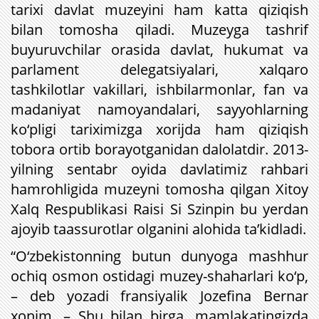
tarixi davlat muzeyini ham katta qiziqish
bilan tomosha qiladi. Muzeyga tashrif
buyuruvchilar orasida davlat, hukumat va
parlament delegatsiyalari, xalqaro
tashkilotlar vakillari, ishbilarmonlar, fan va
madaniyat namoyandalari, sayyohlarning
ko‘pligi tariximizga xorijda ham qiziqish
tobora ortib borayotganidan dalolatdir. 2013-
yilning sentabr oyida davlatimiz rahbari
hamrohligida muzeyni tomosha qilgan Xitoy
Xalq Respublikasi Raisi Si Szinpin bu yerdan
ajoyib taassurotlar olganini alohida ta’kidladi.
“O‘zbekistonning butun dunyoga mashhur
ochiq osmon ostidagi muzey-shaharlari ko‘p,
– deb yozadi fransiyalik Jozefina Bernar
xonim. – Shu bilan birga, mamlakatingizda