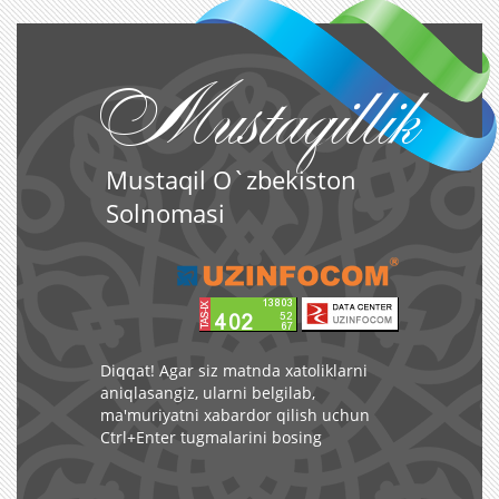
Mustaqillik
Mustaqil O`zbekiston
Solnomasi
Diqqat! Agar siz matnda xatoliklarni
aniqlasangiz, ularni belgilab,
ma'muriyatni xabardor qilish uchun
Ctrl+Enter tugmalarini bosing