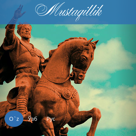
Mustaqillik
Previous
Nex
O`z
Ўзб
Рус