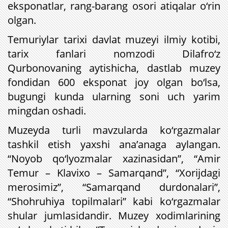
eksponatlar, rang-barang osori atiqalar o‘rin
olgan.
Temuriylar tarixi davlat muzeyi ilmiy kotibi,
tarix fanlari nomzodi Dilafro‘z
Qurbonovaning aytishicha, dastlab muzey
fondidan 600 eksponat joy olgan bo‘lsa,
bugungi kunda ularning soni uch yarim
mingdan oshadi.
Muzeyda turli mavzularda ko‘rgazmalar
tashkil etish yaxshi ana’anaga aylangan.
“Noyob qo‘lyozmalar xazinasidan”, “Amir
Temur – Klavixo – Samarqand”, “Xorijdagi
merosimiz”, “Samarqand durdonalari”,
“Shohruhiya topilmalari” kabi ko‘rgazmalar
shular jumlasidandir. Muzey xodimlarining