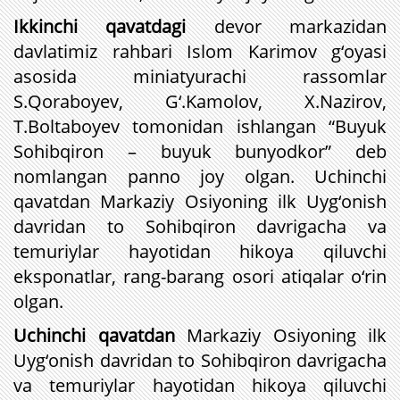
Ikkinchi qavatdagi
devor markazidan
davlatimiz rahbari Islom Karimov g‘oyasi
asosida miniatyurachi rassomlar
S.Qoraboyev, G‘.Kamolov, X.Nazirov,
T.Boltaboyev tomonidan ishlangan “Buyuk
Sohibqiron – buyuk bunyodkor” deb
nomlangan panno joy olgan.
Uchinchi
qavatdan Markaziy Osiyoning ilk Uyg‘onish
davridan to Sohibqiron davrigacha va
temuriylar hayotidan hikoya qiluvchi
eksponatlar, rang-barang osori atiqalar o‘rin
olgan.
Uchinchi qavatdan
Markaziy Osiyoning ilk
Uyg‘onish davridan to Sohibqiron davrigacha
va temuriylar hayotidan hikoya qiluvchi