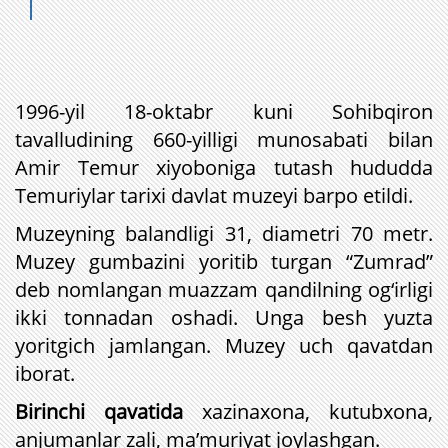
1996-yil 18-oktabr kuni Sohibqiron
tavalludining 660-yilligi munosabati bilan
Amir Temur xiyoboniga tutash hududda
Temuriylar tarixi davlat muzeyi barpo etildi.
Muzeyning balandligi 31, diametri 70 metr.
Muzey gumbazini yoritib turgan “Zumrad”
deb nomlangan muazzam qandilning og‘irligi
ikki tonnadan oshadi. Unga besh yuzta
yoritgich jamlangan.
Muzey uch qavatdan
iborat.
Birinchi qavatida
xazinaxona, kutubxona,
anjumanlar zali, ma’muriyat joylashgan.