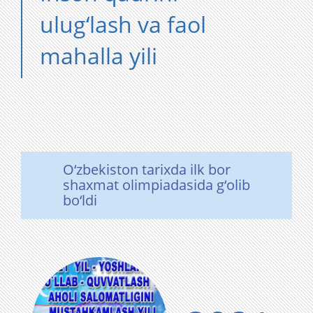
ulug‘lash va faol
mahalla yili
O‘zbekiston tarixda ilk bor
shaxmat olimpiadasida g‘olib
bo‘ldi