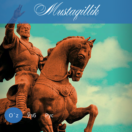
Mustaqillik
Previous
Nex
O`z
Ўзб
Рус