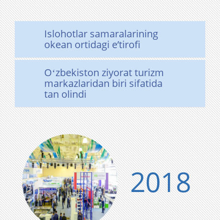
Islohotlar samaralarining
okean ortidagi eʼtirofi
Oʻzbekiston ziyorat turizm
markazlaridan biri sifatida
tan olindi
2018