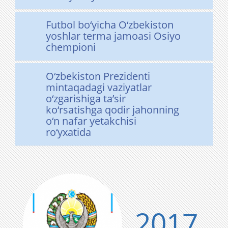
Futbol bo‘yicha O‘zbekiston
yoshlar terma jamoasi Osiyo
chempioni
O‘zbekiston Prezidenti
mintaqadagi vaziyatlar
o‘zgarishiga ta’sir
ko‘rsatishga qodir jahonning
o‘n nafar yetakchisi
ro‘yxatida
2017