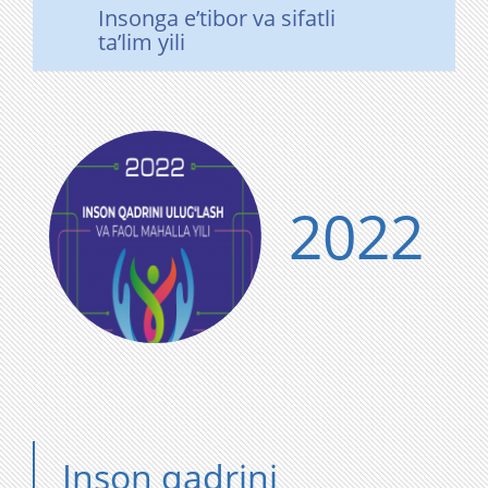
Insonga eʼtibor va sifatli
taʼlim yili
2022
Inson qadrini