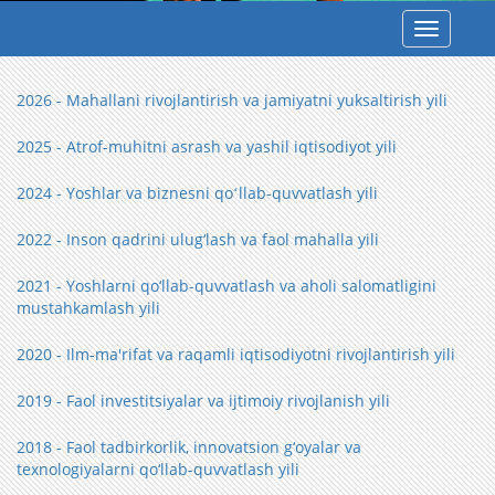
Toggle
navigatio
2026 - Mahallani rivojlantirish va jamiyatni yuksaltirish yili
2025 - Atrof-muhitni asrash va yashil iqtisodiyot yili
2024 - Yoshlar va biznesni qoʻllab-quvvatlash yili
2022 - Inson qadrini ulug‘lash va faol mahalla yili
2021 - Yoshlarni qo‘llab-quvvatlash va aholi salomatligini
mustahkamlash yili
2020 - Ilm-ma'rifat va raqamli iqtisodiyotni rivojlantirish yili
2019 - Faol investitsiyalar va ijtimoiy rivojlanish yili
2018 - Faol tadbirkorlik, innovatsion g‘oyalar va
texnologiyalarni qo‘llab-quvvatlash yili