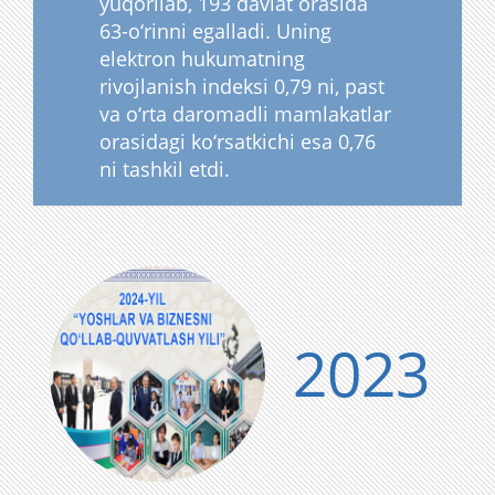
yuqorilab, 193 davlat orasida
63-o‘rinni egalladi. Uning
elektron hukumatning
rivojlanish indeksi 0,79 ni, past
va o‘rta daromadli mamlakatlar
orasidagi ko‘rsatkichi esa 0,76
ni tashkil etdi.
2023