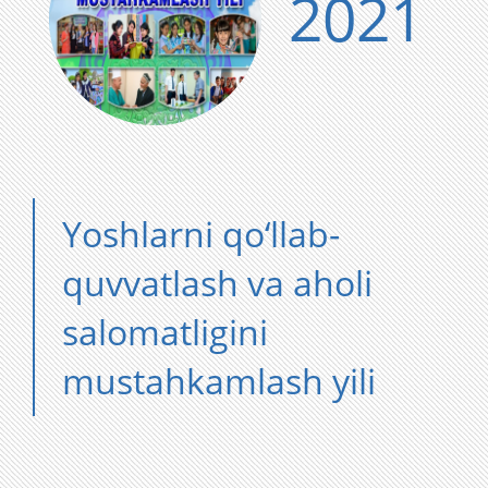
2021
Yoshlarni qo‘llab-
quvvatlash va aholi
salomatligini
mustahkamlash yili