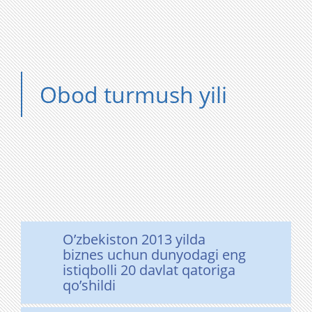
Obod turmush yili
O’zbekiston 2013 yilda
biznes uchun dunyodagi eng
istiqbolli 20 davlat qatoriga
qo’shildi