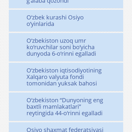
g’alaba qozondi
O‘zbek kurashi Osiyo
o‘yinlarida
O‘zbekiston uzoq umr
ko‘ruvchilar soni bo‘yicha
dunyoda 6-o‘rinni egalladi
O‘zbekiston iqtisodiyotining
Xalqaro valyuta fondi
tomonidan yuksak bahosi
O‘zbekiston “Dunyoning eng
baxtli mamlakatlari”
reytingida 44-o‘rinni egalladi
Osiyo shaxmat federatsiyasi