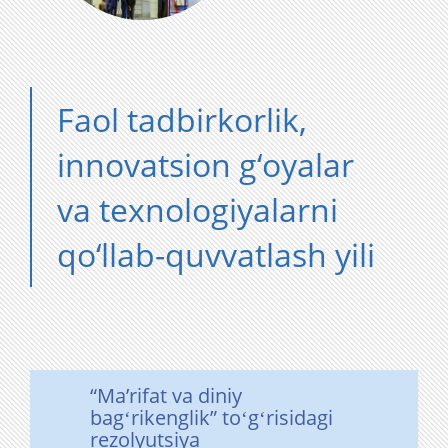
Faol tadbirkorlik,
innovatsion g‘oyalar
va texnologiyalarni
qo‘llab-quvvatlash yili
“Maʼrifat va diniy
bagʻrikenglik” toʻgʻrisidagi
rezolyutsiya