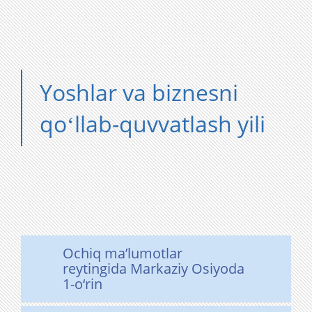
Yoshlar va biznesni
qoʻllab-quvvatlash yili
Ochiq ma’lumotlar
reytingida Markaziy Osiyoda
1-o‘rin