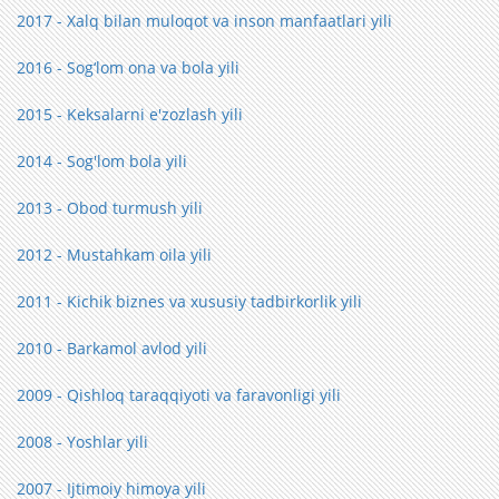
2017 - Xalq bilan muloqot va inson manfaatlari yili
2016 - Sog‘lom ona va bola yili
2015 - Keksalarni e'zozlash yili
2014 - Sog'lom bola yili
2013 - Obod turmush yili
2012 - Mustahkam oila yili
2011 - Kichik biznes va xususiy tadbirkorlik yili
2010 - Barkamol avlod yili
2009 - Qishloq taraqqiyoti va faravonligi yili
2008 - Yoshlar yili
2007 - Ijtimoiy himoya yili