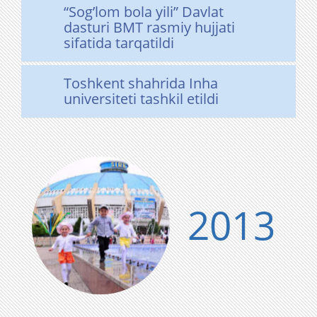
“Sog’lom bola yili” Davlat
dasturi BMT rasmiy hujjati
sifatida tarqatildi
Toshkent shahrida Inha
universiteti tashkil etildi
2013