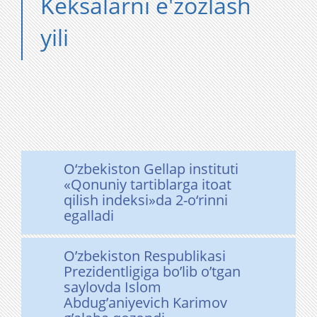
Keksalarni e'zozlash
yili
O‘zbekiston Gellap instituti
«Qonuniy tartiblarga itoat
qilish indeksi»da 2-o‘rinni
egalladi
O’zbekiston Respublikasi
Prezidentligiga bo’lib o’tgan
saylovda Islom
Abdug’aniyevich Karimov