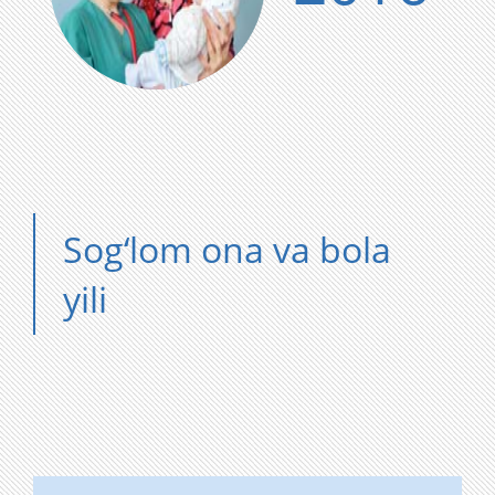
Sog‘lom ona va bola
yili