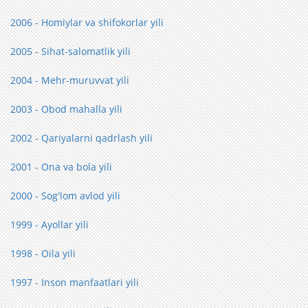
2006 - Homiylar va shifokorlar yili
2005 - Sihat-salomatlik yili
2004 - Mehr-muruvvat yili
2003 - Obod mahalla yili
2002 - Qariyalarni qadrlash yili
2001 - Ona va bola yili
2000 - Sog'lom avlod yili
1999 - Ayollar yili
1998 - Oila yili
1997 - Inson manfaatlari yili