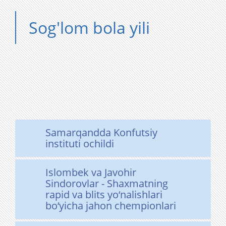
Sog'lom bola yili
Samarqandda Konfutsiy
instituti ochildi
Islombek va Javohir
Sindorovlar - Shaxmatning
rapid va blits yo‘nalishlari
bo‘yicha jahon chempionlari