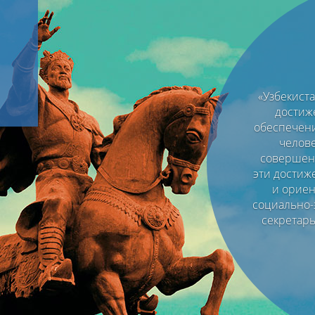
«Узбекист
достиж
обеспечени
челове
совершенс
эти достиж
и ориен
социально-
секретар