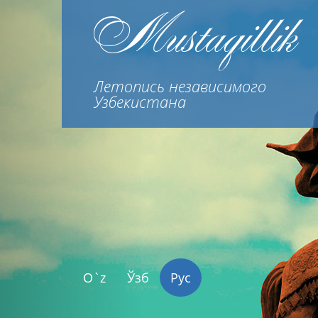
Previous
Mustaqillik
Летопись независимого
Узбекистана
O`z
Ўзб
Рус