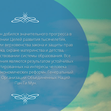
Next
ан добился значительного прогресса в
ении Целей развития тысячелетия,
и верховенства закона и защиты прав
ка, охране материнства и детства,
твовании системы образования. Все
ения являются результатом устойчивых
тированных на интересы человека
экономических реформ». Генеральный
ь Организации Объединенных Наций
Пан Ги Мун.