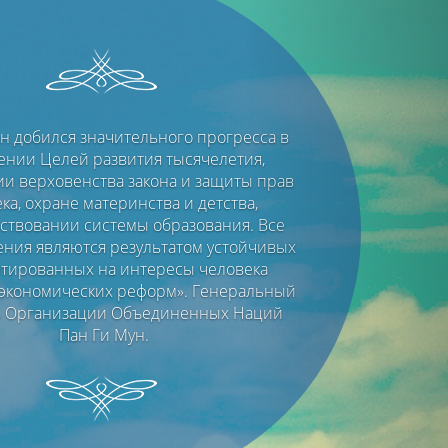
Next
ан добился значительного прогресса в
ении Целей развития тысячелетия,
и верховенства закона и защиты прав
ка, охране материнства и детства,
твовании системы образования. Все
ения являются результатом устойчивых
тированных на интересы человека
экономических реформ». Генеральный
ь Организации Объединенных Наций
Пан Ги Мун.