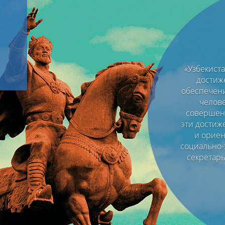
«Узбекист
достиж
обеспечени
челове
совершенс
эти достиж
и ориен
социально-
секретар