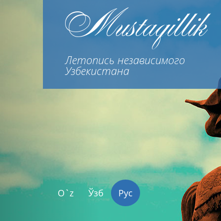
Previous
Mustaqillik
Летопись независимого
Узбекистана
O`z
Ўзб
Рус