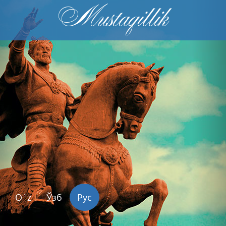
Mustaqillik
Previous
Nex
O`z
Ўзб
Рус