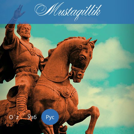
Mustaqillik
Previous
Nex
O`z
Ўзб
Рус