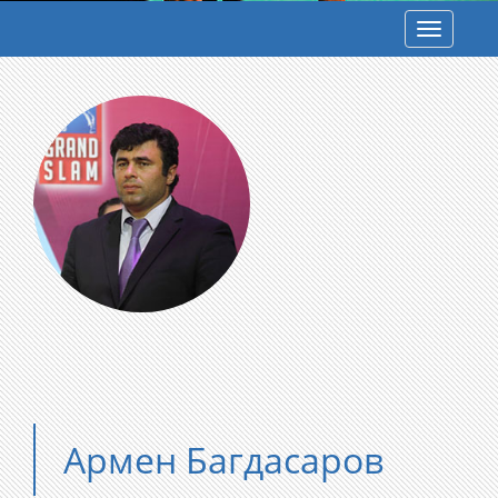
Toggle
navigatio
Армен Багдасаров