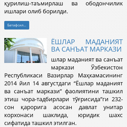
қурилиш-таъмирлаш ва ободончилик
ишлари олиб борилди.
Батафсил...
ЁШЛАР МАДАНИЯТ
ВА САНЪАТ МАРКАЗИ
шлар маданият ва санъат
маркази Ўзбекистон
Республикаси Вазирлар Маҳкамасининг
2014 йил 14 августдаги “Ёшлар маданият
ва санъат маркази” фаолиятини ташкил
этиш чора-тадбирлари тўғрисида”ги 232-
сон қарорига асосан давлат унитар
корхонаси шаклида, юридик шахс
сифатида ташкил этилган.