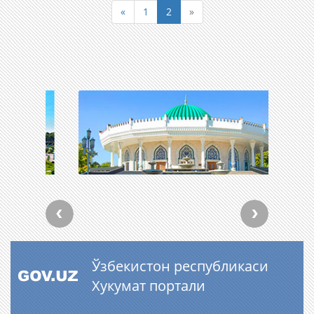
«
1
2
»
Ўзбекистон республикаси
Хукумат портали