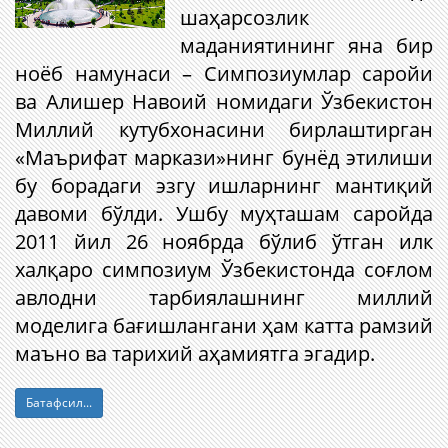
шаҳарсозлик
маданиятининг яна бир
ноёб намунаси – Симпозиумлар саройи
ва Алишер Навоий номидаги Ўзбекистон
Миллий кутубхонасини бирлаштирган
«Маърифат маркази»нинг бунёд этилиши
бу борадаги эзгу ишларнинг мантиқий
давоми бўлди. Ушбу муҳташам саройда
2011 йил 26 ноябрда бўлиб ўтган илк
халқаро симпозиум Ўзбекистонда соғлом
авлодни тарбиялашнинг миллий
моделига бағишлангани ҳам катта рамзий
маъно ва тарихий аҳамиятга эгадир.
Батафсил...