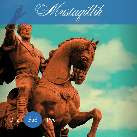
Mustaqillik
Previous
Nex
O`z
Ўзб
Рус