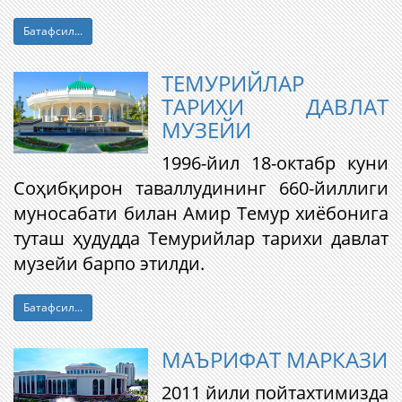
Батафсил...
ТЕМУРИЙЛАР
ТАРИХИ ДАВЛАТ
МУЗЕЙИ
1996-йил 18-октабр куни
Соҳибқирон таваллудининг 660-йиллиги
муносабати билан Амир Темур хиёбонига
туташ ҳудудда Темурийлар тарихи давлат
музейи барпо этилди.
Батафсил...
МАЪРИФАТ МАРКАЗИ
2011 йили пойтахтимизда