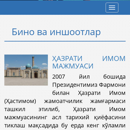
Toggle
navigatio
Бино ва иншоотлар
ҲАЗРАТИ ИМОМ
МАЖМУАСИ
​2007 йил бошида
Президентимиз Фармони
билан Ҳазрати Имом
(Ҳастимом) жамоатчилик жамғармаси
ташкил этилиб, Ҳазрати Имом
мажмуасининг асл тарихий қиёфасини
тиклаш мақсадида бу ерда кенг кўламли