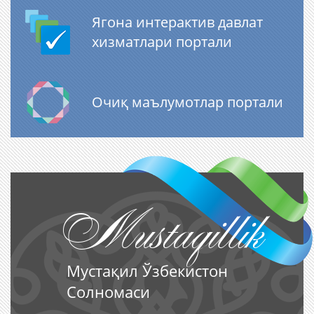
Ягона интерактив давлат
хизматлари портали
Очиқ маълумотлар портали
Mustaqillik
Мустақил Ўзбекистон
Солномаси