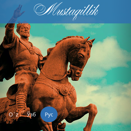
Mustaqillik
Previous
Nex
O`z
Ўзб
Рус