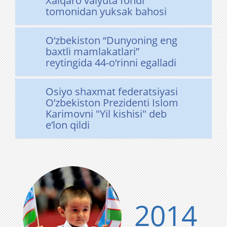
Xalqaro valyuta fondi
tomonidan yuksak bahosi
O‘zbekiston “Dunyoning eng
baxtli mamlakatlari”
reytingida 44-o‘rinni egalladi
Osiyo shaxmat federatsiyasi
O’zbekiston Prezidenti Islom
Karimovni "Yil kishisi" deb
e’lon qildi
2014