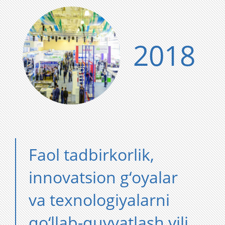
2018
Faol tadbirkorlik,
innovatsion g‘oyalar
va texnologiyalarni
qo‘llab-quvvatlash yili