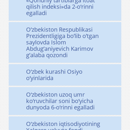
«Qonuniy tartiblarga itoat
qilish indeksi»da 2-o‘rinni
egalladi
O’zbekiston Respublikasi
Prezidentligiga bo’lib o’tgan
saylovda Islom
Abdug’aniyevich Karimov
g’alaba qozondi
O‘zbek kurashi Osiyo
o‘yinlarida
O‘zbekiston uzoq umr
ko‘ruvchilar soni bo‘yicha
dunyoda 6-o‘rinni egalladi
O‘zbekiston iqtisodiyotining