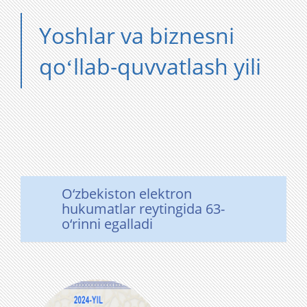
Yoshlar va biznesni
qoʻllab-quvvatlash yili
O‘zbekiston elektron
hukumatlar reytingida 63-
o‘rinni egalladi