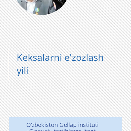
Keksalarni e'zozlash
yili
O‘zbekiston Gellap instituti