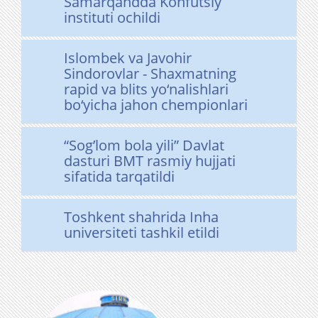
Samarqandda Konfutsiy
instituti ochildi
Islombek va Javohir
Sindorovlar - Shaxmatning
rapid va blits yo‘nalishlari
bo‘yicha jahon chempionlari
“Sog’lom bola yili” Davlat
dasturi BMT rasmiy hujjati
sifatida tarqatildi
Toshkent shahrida Inha
universiteti tashkil etildi