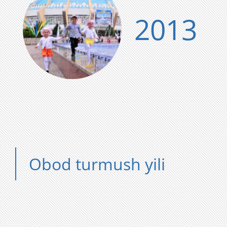
2013
Obod turmush yili