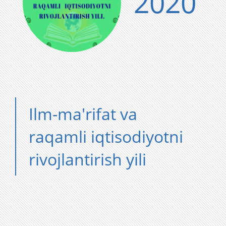
2020
Ilm-ma'rifat va
raqamli iqtisodiyotni
rivojlantirish yili