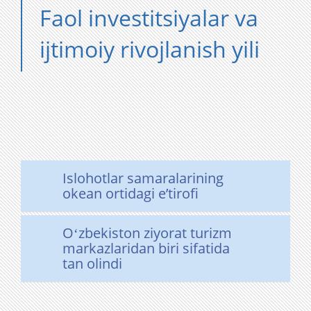
Faol investitsiyalar va
ijtimoiy rivojlanish yili
Islohotlar samaralarining
okean ortidagi eʼtirofi
Oʻzbekiston ziyorat turizm
markazlaridan biri sifatida
tan olindi