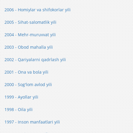
2006 - Homiylar va shifokorlar yili
2005 - Sihat-salomatlik yili
2004 - Mehr-muruvvat yili
2003 - Obod mahalla yili
2002 - Qariyalarni qadrlash yili
2001 - Ona va bola yili
2000 - Sog'lom avlod yili
1999 - Ayollar yili
1998 - Oila yili
1997 - Inson manfaatlari yili