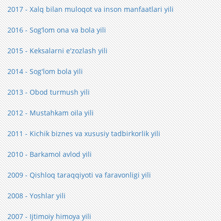
2017 - Xalq bilan muloqot va inson manfaatlari yili
2016 - Sog‘lom ona va bola yili
2015 - Keksalarni e'zozlash yili
2014 - Sog'lom bola yili
2013 - Obod turmush yili
2012 - Mustahkam oila yili
2011 - Kichik biznes va xususiy tadbirkorlik yili
2010 - Barkamol avlod yili
2009 - Qishloq taraqqiyoti va faravonligi yili
2008 - Yoshlar yili
2007 - Ijtimoiy himoya yili