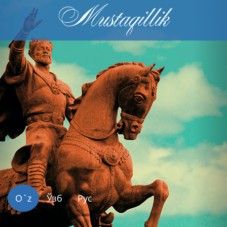
Mustaqillik
Previous
Nex
O`z
Ўзб
Рус