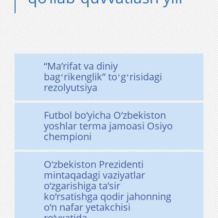
“Maʼrifat va diniy
bagʻrikenglik” toʻgʻrisidagi
rezolyutsiya
Futbol bo‘yicha O‘zbekiston
yoshlar terma jamoasi Osiyo
chempioni
O‘zbekiston Prezidenti
mintaqadagi vaziyatlar
o‘zgarishiga ta’sir
ko‘rsatishga qodir jahonning
o‘n nafar yetakchisi
ro‘yxatida