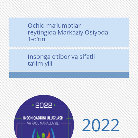
Ochiq ma’lumotlar
reytingida Markaziy Osiyoda
1-o‘rin
Insonga eʼtibor va sifatli
taʼlim yili
2022