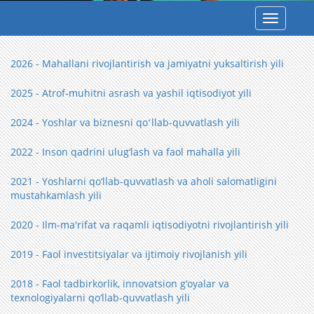
Toggle
navigatio
2026 - Mahallani rivojlantirish va jamiyatni yuksaltirish yili
2025 - Atrof-muhitni asrash va yashil iqtisodiyot yili
2024 - Yoshlar va biznesni qoʻllab-quvvatlash yili
2022 - Inson qadrini ulug‘lash va faol mahalla yili
2021 - Yoshlarni qo‘llab-quvvatlash va aholi salomatligini
mustahkamlash yili
2020 - Ilm-ma'rifat va raqamli iqtisodiyotni rivojlantirish yili
2019 - Faol investitsiyalar va ijtimoiy rivojlanish yili
2018 - Faol tadbirkorlik, innovatsion g‘oyalar va
texnologiyalarni qo‘llab-quvvatlash yili