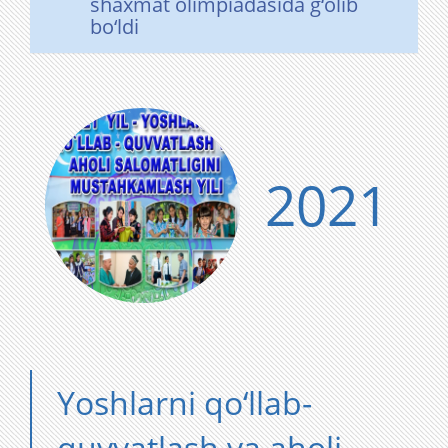
shaxmat olimpiadasida g‘olib
bo‘ldi
2021
Yoshlarni qo‘llab-
quvvatlash va aholi