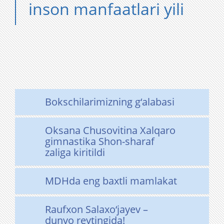
inson manfaatlari yili
Bokschilarimizning g‘alabasi
Oksana Chusovitina Xalqaro
gimnastika Shon-sharaf
zaliga kiritildi
MDHda eng baxtli mamlakat
Raufxon Salaxo‘jayev –
dunyo reytingida!